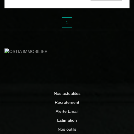
Chauffage PAC Terrain clos env.1000m² avec piscine hors
sol, terrasse avec pergola, terrain de pétanque Cabanon
de jardin en 15m² Cour intérieure pour stationnement 2
véhicules (pas de garage) 295 000 € honoraires inclus
1
charge vendeur Contactez Vincent TRABONA 06 82 71
10 11, agent commercial immatriculé au RSAC ST
ETIENNE 482 048 766 www.ostiaimmobilier.fr Les
informations sur les risques auxquels ce bien est exposé
sont disponibles sur le site Géorisques :
www.georisques.gouv.fr
Nos actualités
Recrutement
Alerte Email
Estimation
Nos outils