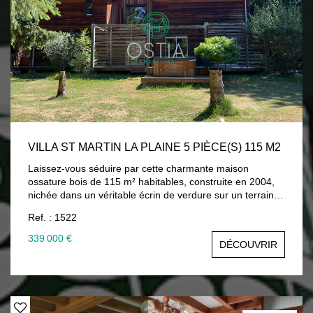
VILLA ST MARTIN LA PLAINE 5 PIÈCE(S) 115 M2
Laissez-vous séduire par cette charmante maison
ossature bois de 115 m² habitables, construite en 2004,
nichée dans un véritable écrin de verdure sur un terrain
de 1 200 m² richement arboré. Dès l'arrivée, le cadre
Ref. : 1522
enchanteur et l'omniprésence de la nature invitent à la
détente et au bien-être. Un lieu rare où le calme, l'intimité
339 000 €
DÉCOUVRIR
et la qualité de vie sont les maîtres mots. Le rez-de-
chaussée se compose d'un hall d'entrée, d'une
chaleureuse pièce de vie avec coin cuisine ouvert, d'un
bureau, d'un cellier et de toilettes indépendantes. À
l'étage, un agréable espace salon-lecture dessert trois