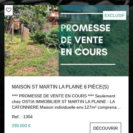
sur le site Géorisques : www.georisques.gouv.fr
EXCLUSIF
MAISON ST MARTIN LA PLAINE 6 PIÈCE(S)
**** PROMESSE DE VENTE EN COURS **** Seulement
chez OSTIA IMMOBILIER ST MARTIN LA PLAINE - LA
CATONNIERE Maison individuelle env.127m² comprenant
pièce à vivre de plain pied sur vaste terrasse en partie
Ref. : 1304
couverte avec vue dégagée, 3 chambres (dont une suite
parentale avec dressing et salle d'eau privative) + bureau,
295 000 €
DÉCOUVRIR
salle d'eau, 2 WC Menuiseries double vitrage PVC