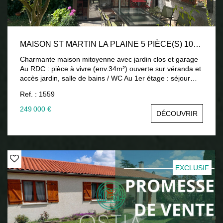
MAISON ST MARTIN LA PLAINE 5 PIÈCE(S) 100 M2
Charmante maison mitoyenne avec jardin clos et garage
Au RDC : pièce à vivre (env.34m²) ouverte sur véranda et
accès jardin, salle de bains / WC Au 1er étage : séjour
(env.25m²), chambre (env.16.70m²) Au 2ème étage : 2
Ref. : 1559
chambres (env.27m² + env.13m²), WC Chauffage par
radiateurs électriques + poêle à bois Menuiseries double
249 000 €
DÉCOUVRIR
vitrage PVC + volets bois Jardin env.400m² avec accès à
un grand garage 249 000 € honoraires d'agence inclus
charge vendeur Contactez Pascale ORET - 07 78 69 08
89 www.ostiaimmobilier.fr Les informations sur les risques
auxquels ce bien est exposé sont disponibles sur le site
Géorisques : www.georisques.gouv.fr
EXCLUSIF