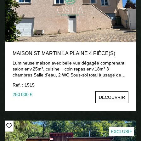
auxquels ce bien est exposé sont disponibles sur le site
Géorisques : www.georisques.gouv.fr
MAISON ST MARTIN LA PLAINE 4 PIÈCE(S)
Lumineuse maison avec belle vue dégagée comprenant
salon env.25m², cuisine + coin repas env.18m² 3
chambres Salle d'eau, 2 WC Sous-sol total à usage de
garage et salle de jeux Terrain clos attenant env.900m²
Ref. : 1515
Menuiseries double vitrage + volets roulants électriques
Chauffage gaz de ville 250 000 € honoraires inclus
250 000 €
DÉCOUVRIR
charge vendeur 04 77 52 88 80 www.ostiaimmobilier.fr
Les informations sur les risques auxquels ce bien est
exposé sont disponibles sur le site Géorisques :
www.georisques.gouv.fr
EXCLUSIF