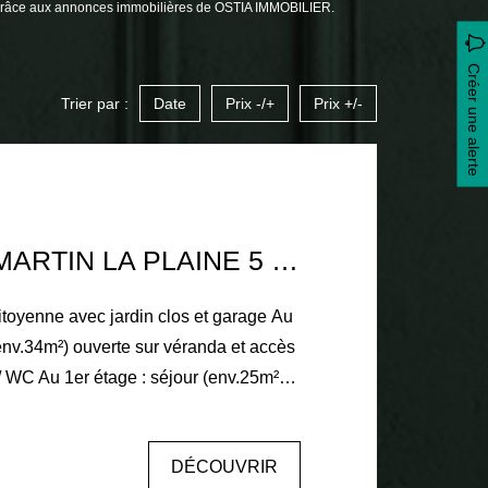
 grâce aux annonces immobilières de OSTIA IMMOBILIER.
Créer une alerte
Trier par :
Date
Prix -/+
Prix +/-
MAISON ST MARTIN LA PLAINE 5 PIÈCE(S) 100 M2
yenne avec jardin clos et garage Au
env.34m²) ouverte sur véranda et accès
 / WC Au 1er étage : séjour (env.25m²),
) Au 2ème étage : 2 chambres
 radiateurs
DÉCOUVRIR
 bois Menuiseries double vitrage PVC +