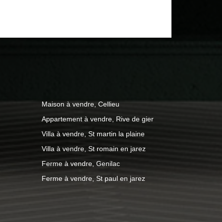
rgola, terrain de pétanque Cabanon de
ntérieure pour stationnement 2
res inclus
l immatriculé au RSAC ST ETIENNE
immobilier.fr Les informations sur les
Maison à vendre, Cellieu
ien est exposé sont disponibles sur le
Appartement à vendre, Rive de gier
.georisques.gouv.fr
Villa à vendre, St martin la plaine
Villa à vendre, St romain en jarez
Ferme à vendre, Genilac
Ferme à vendre, St paul en jarez