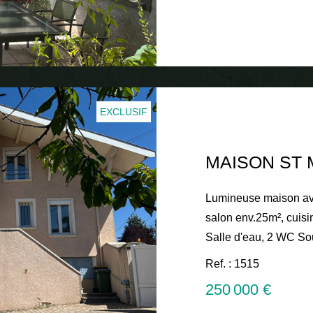
volets bois Jardin e
249 000 € honoraires
Contactez Pascale O
www.ostiaimmobilier.fr Les informations sur les ris
auxquels ce bien est 
Géorisques : www.geo
EXCLUSIF
Lumineuse maison av
salon env.25m², cuis
Salle d'eau, 2 WC Sou
de jeux Terrain clos attenant e
Ref. : 1515
vitrage + volets roula
250 000 €
250 000 € honoraires inclus