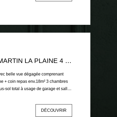
nv.400m² avec accès à un grand garage
 d'agence inclus charge vendeur
RET - 07 78 69 08 89
ques
exposé sont disponibles sur le site
risques.gouv.fr
MAISON ST MARTIN LA PLAINE 4 PIÈCE(S)
ec belle vue dégagée comprenant
ine + coin repas env.18m² 3 chambres
s-sol total à usage de garage et salle
nv.900m² Menuiseries double
nts électriques Chauffage gaz de ville
DÉCOUVRIR
 charge vendeur 04 77 52 88 80