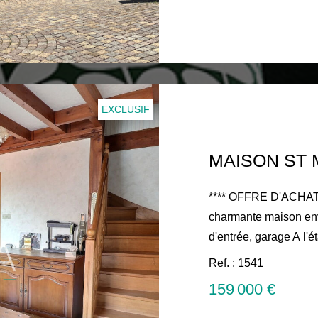
www.ostiaimmobilier.fr Les informations sur les ris
auxquels ce bien est 
Géorisques : www.geo
EXCLUSIF
**** OFFRE D'ACHAT ACCEPTEE 
charmante maison env
d'entrée, garage A l'é
env.20m², salon env.
Ref. : 1541
rempants, salle de bains, WC Idéalement pl
159 000 €
des commerces et écoles 159 000 € honoraires
charge vendeur Cont