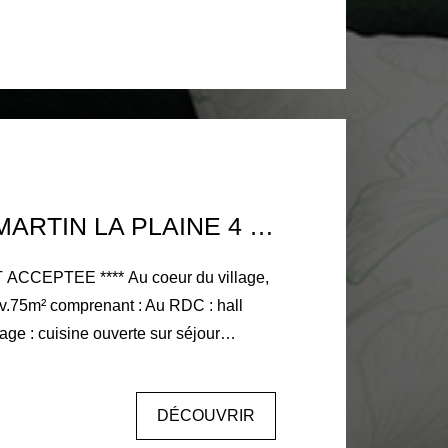
ques
exposé sont disponibles sur le site
risques.gouv.fr
MAISON ST MARTIN LA PLAINE 4 PIÈCE(S)
**** Au coeur du village,
.75m² comprenant : Au RDC : hall
tage : cuisine ouverte sur séjour
13m², WC Au dessus : 2 chambres sous
acée à proximité
DÉCOUVRIR
 d'agence
actez Pascale ORET - 07 78 69 08 89