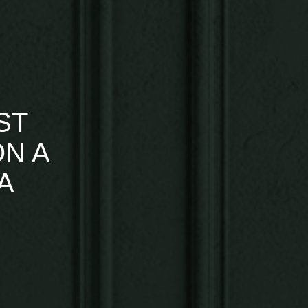
ST
ON A
A