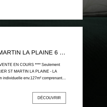
ques
exposé sont disponibles sur le site
risques.gouv.fr
MAISON ST MARTIN LA PLAINE 6 PIÈCE(S)
E EN COURS **** Seulement
AINE - LA
individuelle env.127m² comprenant
 pied sur vaste terrasse en partie
gagée, 3 chambres (dont une suite
DÉCOUVRIR
g et salle d'eau privative) + bureau,