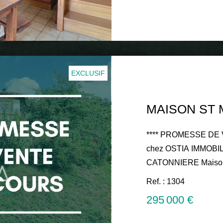
www.ostiaimmobilier.fr Les informations sur les ris
auxquels ce bien est 
Géorisques : www.geo
EXCLUSIF
**** PROMESSE DE VENT
chez OSTIA IMMOBILIER ST MARTIN LA PL
CATONNIERE Maison 
pièce à vivre de plain
Ref. : 1304
couverte avec vue dé
295 000 €
parentale avec dressin
salle d'eau, 2 WC Menuiseries double vitrage PVC