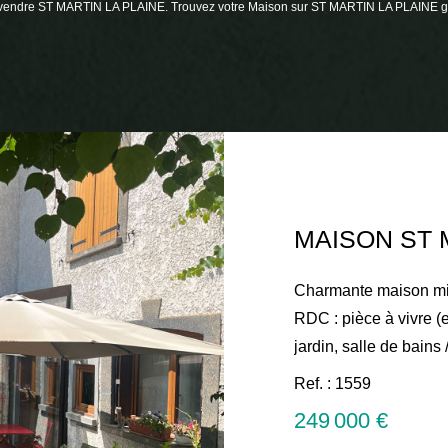
n à vendre ST MARTIN LA PLAINE. Trouvez votre Maison sur ST MARTIN LA PLAINE
Charmante maison mito
RDC : pièce à vivre (
jardin, salle de bains
chambre (env.16.70m²
Ref. : 1559
(env.27m² + env.13m²), WC Chauffage par
249 000 €
électriques + poêle à