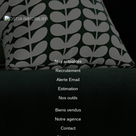
roulants électriques, fibre installée. L'ensemble est édifié
sur un terrain d'environ 600 m² bénéficiant d'une agréable
vue dégagée. Une maison récente, fonctionnelle et
économe en énergie, idéale pour une famille en quête de
confort et de tranquillité. 325 000 € honoraires d'agence
charge vendeur Contactez Vincent TRABONA 06 82 71
10 11 agent commercial immatriculé au RSAC ST
ETIENNE 482 048 766 04 77 52 88 80
www.ostiaimmobilier.fr Les informations sur les risques
auxquels ce bien est exposé sont disponibles sur le site
Nos actualités
Géorisques : www.georisques.gouv.fr
Recrutement
Alerte Email
Estimation
Nos outils
Biens vendus
Notre agence
Contact