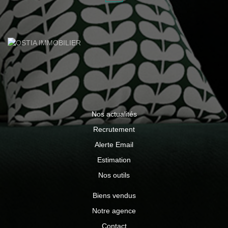
52 88 80 www.ostiaimmobilier.fr Les informations sur les
risques auxquels ce bien est exposé sont disponibles sur
le site Géorisques : www.georisques.gouv.fr
Nos actualités
Recrutement
Alerte Email
Estimation
Nos outils
Biens vendus
Notre agence
Contact