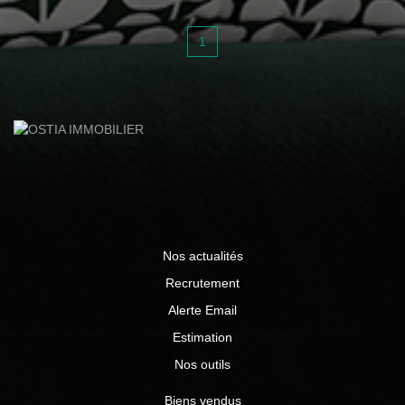
finition gratté RE 2020 Modèle personnalisable en surface
et aménagement intérieur (prix hors aménagement
1
extérieur et susceptible d'être modifié en fontion des
options choisies par l'acquéreur) A partir de 367 550 €
honoraires d'agence inclus (DO et garanties incluses)
Tarif comprenant terrain + construction + VRD Contactez
Pascale ORET 07 78 69 08 89 www.ostiaimmobilier.fr Les
informations sur les risques auxquels ce bien est exposé
sont disponibles sur le site Géorisques :
www.georisques.gouv.fr
Nos actualités
Recrutement
Alerte Email
Estimation
Nos outils
Biens vendus