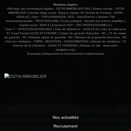
Mentions légales
Affichage des informations légales : OSTIA IMMOBILIER SAS | Raison sociale : OSTIA
IMMOBILIER | Adresse siège social : Espace Sardon 45 Chemin de Pompey - 42800
GENILAC | Siret : 75051459800028 | RCS : Saint-Etienne | Numero TVA
Intracommunautaire : FR79750514598 | Forme juridique : Société par actions simplifiée |
Capital social : 8000 € | Assurance RCP : CRC PROFESSIONNELS |
Carte T : CPI42022018000024601 | Date de délivrance : 2018-02-16 | Lieu de délivrance
: 57 Cours Fauriel 42100 ST ETIENNE | Caisse de garantie financière : NC. | N° de caisse
de garantie : NC | Adresse caisse de garantie : NC | Montant de la garantie financière : NC
| Nom du médiateur : CNPM - MEDIATION - CONSOMMATION | Adresse du médiateur : 27
Avenue de la Libération - 42400 ST CHAMOND | Adresse du site :
www.cnpm-
mediation.org
|
Entreprise juridiquement et financièrement indépendante
Nos actualités
Recrutement