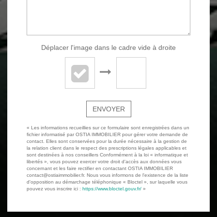
Déplacer l'image dans le cadre vide à droite
ENVOYER
« Les informations recueillies sur ce formulaire sont enregistrées dans un
fichier informatisé par OSTIA IMMOBILIER pour gérer votre demande de
contact. Elles sont conservées pour la durée nécessaire à la gestion de
la relation client dans le respect des prescriptions légales applicables et
sont destinées à nos conseillers Conformément à la loi « informatique et
libertés », vous pouvez exercer votre droit d'accès aux données vous
concernant et les faire rectifier en contactant OSTIA IMMOBILIER
contact@ostiaimmobilier.fr. Nous vous informons de l'existence de la liste
d'opposition au démarchage téléphonique « Bloctel », sur laquelle vous
pouvez vous inscrire ici :
https://www.bloctel.gouv.fr/
»