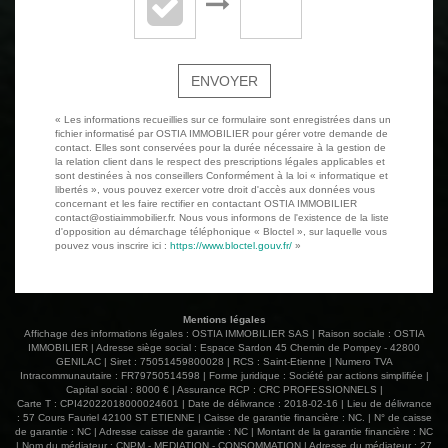
ENVOYER
« Les informations recueillies sur ce formulaire sont enregistrées dans un
fichier informatisé par OSTIA IMMOBILIER pour gérer votre demande de
contact. Elles sont conservées pour la durée nécessaire à la gestion de
la relation client dans le respect des prescriptions légales applicables et
sont destinées à nos conseillers Conformément à la loi « informatique et
libertés », vous pouvez exercer votre droit d'accès aux données vous
concernant et les faire rectifier en contactant OSTIA IMMOBILIER
contact@ostiaimmobilier.fr. Nous vous informons de l'existence de la liste
d'opposition au démarchage téléphonique « Bloctel », sur laquelle vous
pouvez vous inscrire ici :
https://www.bloctel.gouv.fr/
»
Mentions légales
Affichage des informations légales : OSTIA IMMOBILIER SAS | Raison sociale : OSTIA
IMMOBILIER | Adresse siège social : Espace Sardon 45 Chemin de Pompey - 42800
GENILAC | Siret : 75051459800028 | RCS : Saint-Etienne | Numero TVA
Intracommunautaire : FR79750514598 | Forme juridique : Société par actions simplifiée |
Capital social : 8000 € | Assurance RCP : CRC PROFESSIONNELS |
Carte T : CPI42022018000024601 | Date de délivrance : 2018-02-16 | Lieu de délivrance
: 57 Cours Fauriel 42100 ST ETIENNE | Caisse de garantie financière : NC. | N° de caisse
de garantie : NC | Adresse caisse de garantie : NC | Montant de la garantie financière : NC
| Nom du médiateur : CNPM - MEDIATION - CONSOMMATION | Adresse du médiateur : 27