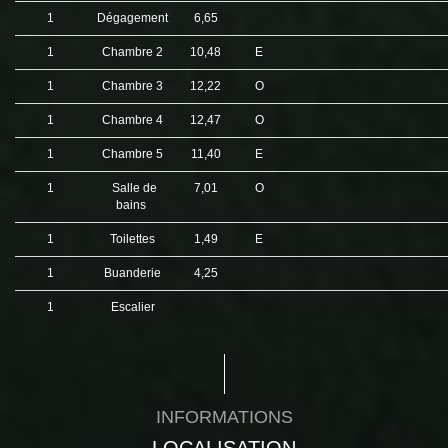
1
Dégagement
6,65
1
Chambre 2
10,48
E
1
Chambre 3
12,22
O
1
Chambre 4
12,47
O
1
Chambre 5
11,40
E
1
Salle de
7,01
O
bains
1
Toilettes
1,49
E
1
Buanderie
4,25
1
Escalier
INFORMATIONS