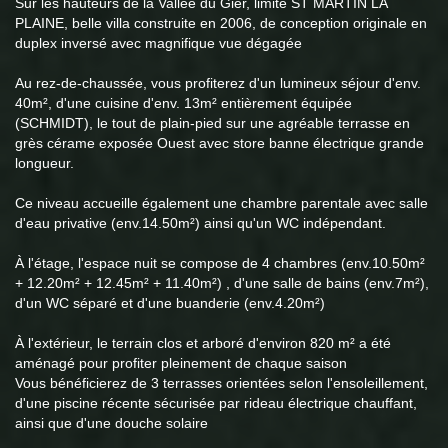
Sur les hauteurs de la Vallée du Gier, limite ST MARTIN LA
PLAINE, belle villa construite en 2006, de conception originale en
duplex inversé avec magnifique vue dégagée
Au rez-de-chaussée, vous profiterez d'un lumineux séjour d'env.
40m², d'une cuisine d'env. 13m² entièrement équipée
(SCHMIDT), le tout de plain-pied sur une agréable terrasse en
grès cérame exposée Ouest avec store banne électrique grande
longueur.
Ce niveau accueille également une chambre parentale avec salle
d'eau privative (env.14.50m²) ainsi qu'un WC indépendant.
À l'étage, l'espace nuit se compose de 4 chambres (env.10.50m²
+ 12.20m² + 12.45m² + 11.40m²) , d'une salle de bains (env.7m²),
d'un WC séparé et d'une buanderie (env.4.20m²)
À l'extérieur, le terrain clos et arboré d'environ 820 m² a été
aménagé pour profiter pleinement de chaque saison
Vous bénéficierez de 3 terrasses orientées selon l'ensoleillement,
d'une piscine récente sécurisée par rideau électrique chauffant,
ainsi que d'une douche solaire