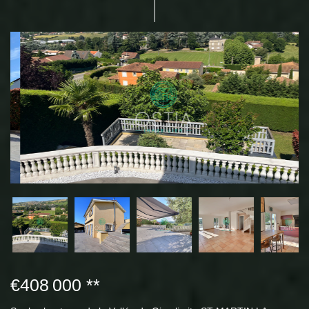
€408 000
**