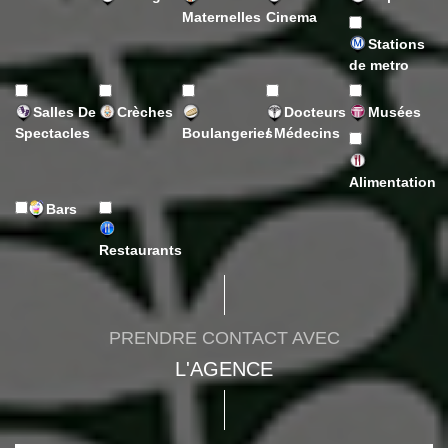
Maternelles
Cinema
Stations
de metro
Salles De
Crèches
Docteurs
Musées
Spectacles
Boulangeries
/ Médecins
Alimentation
Bars
Restaurants
PRENDRE CONTACT AVEC
L'AGENCE