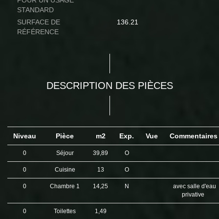
POUR UN USAGE
STANDARD
SURFACE DE
136.21
RÉFÉRENCE
DESCRIPTION DES PIÈCES
Niveau
Pièce
m2
Exp.
Vue
Commentaire
0
Séjour
39,89
O
0
Cuisine
13
O
0
Chambre 1
14,25
N
avec salle d'eau
privative
0
Toilettes
1,49