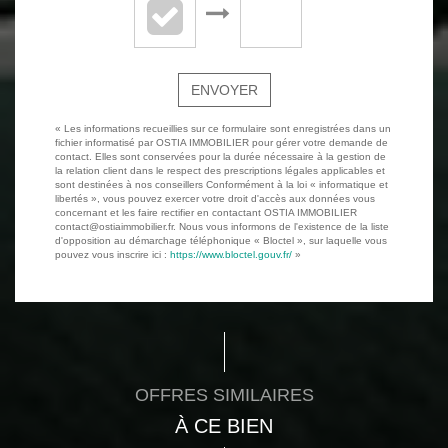
ENVOYER
« Les informations recueillies sur ce formulaire sont enregistrées dans un
fichier informatisé par OSTIA IMMOBILIER pour gérer votre demande de
contact. Elles sont conservées pour la durée nécessaire à la gestion de
la relation client dans le respect des prescriptions légales applicables et
sont destinées à nos conseillers Conformément à la loi « informatique et
libertés », vous pouvez exercer votre droit d'accès aux données vous
concernant et les faire rectifier en contactant OSTIA IMMOBILIER
contact@ostiaimmobilier.fr. Nous vous informons de l'existence de la liste
d'opposition au démarchage téléphonique « Bloctel », sur laquelle vous
pouvez vous inscrire ici :
https://www.bloctel.gouv.fr/
»
OFFRES SIMILAIRES
À CE BIEN