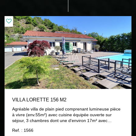
VILLA LORETTE 156 M2
Agréable villa de plain pied comprenant lumineuse pièce
à vivre (env.55m²) avec cuisine équipée ouverte sur
séjour, 3 chambres dont une d'environ 17m² avec
mezzanine, salle de bains (avec baignoire et douche) +
Ref. : 1566
WC, buanderie avec WC (possibilité salle d'eau),