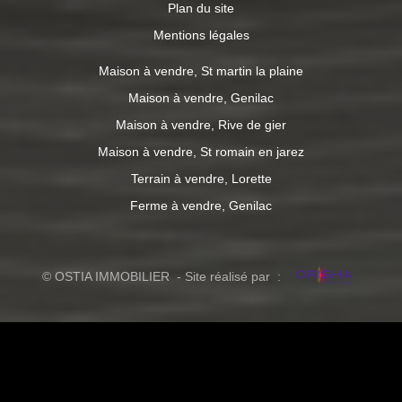
Plan du site
Mentions légales
Maison à vendre, St martin la plaine
Maison à vendre, Genilac
Maison à vendre, Rive de gier
Maison à vendre, St romain en jarez
Terrain à vendre, Lorette
Ferme à vendre, Genilac
© OSTIA IMMOBILIER - Site réalisé par :