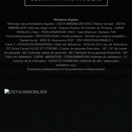
Mentions légales
Affichage des informations légales : OSTIA IMMOBILIER SAS | Raison sociale : OSTIA
IMMOBILIER | Adresse siège social : Espace Sardon 45 Chemin de Pompey - 42800
GENILAC | Siret : 75051459800028 | RCS : Saint-Etienne | Numero TVA
Intracommunautaire : FR79750514598 | Forme juridique : Société par actions simplifiée |
Capital social : 8000 € | Assurance RCP : CRC PROFESSIONNELS |
Carte T : CPI42022018000024601 | Date de délivrance : 2018-02-16 | Lieu de délivrance
: 57 Cours Fauriel 42100 ST ETIENNE | Caisse de garantie financière : NC. | N° de caisse
de garantie : NC | Adresse caisse de garantie : NC | Montant de la garantie financière : NC
| Nom du médiateur : CNPM - MEDIATION - CONSOMMATION | Adresse du médiateur : 27
Avenue de la Libération - 42400 ST CHAMOND | Adresse du site :
www.cnpm-
mediation.org
|
Entreprise juridiquement et financièrement indépendante