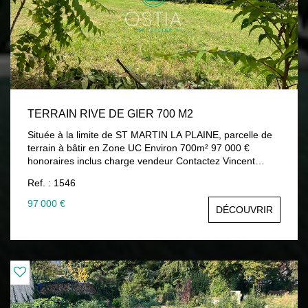
TERRAIN RIVE DE GIER 700 M2
Située à la limite de ST MARTIN LA PLAINE, parcelle de
terrain à bâtir en Zone UC Environ 700m² 97 000 €
honoraires inclus charge vendeur Contactez Vincent
TRABONA 06 82 71 10 11, agent commercial immatriculé
Ref. : 1546
au RSAC ST ETIENNE 482 048 766 04 77 52 88 80
www.ostiaimmobilier.fr Les informations sur les risques
97 000 €
DÉCOUVRIR
auxquels ce bien est exposé sont disponibles sur le site
Géorisques : www.georisques.gouv.fr