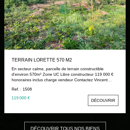
TERRAIN LORETTE 570 M2
En secteur calme, parcelle de terrain constructible
d'environ 570m² Zone UC Libre constructeur 119 000 €
honoraires inclus charge vendeur Contactez Vincent
TRABONA 06 82 71 10 11, agent commercial immatriculé
Ref. : 1508
au RSAC ST ETIENNE 482 048 766 04 77 52 88 80
www.ostiaimmobilier.fr Les informations sur les risques
119 000 €
DÉCOUVRIR
auxquels ce bien est exposé sont disponibles sur le site
Géorisques : www.georisques.gouv.fr
DÉCOUVRIR TOUS NOS BIENS