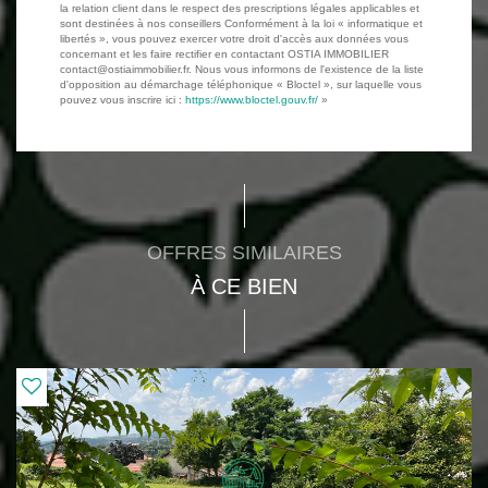
la relation client dans le respect des prescriptions légales applicables et
sont destinées à nos conseillers Conformément à la loi « informatique et
libertés », vous pouvez exercer votre droit d'accès aux données vous
concernant et les faire rectifier en contactant OSTIA IMMOBILIER
contact@ostiaimmobilier.fr. Nous vous informons de l'existence de la liste
d'opposition au démarchage téléphonique « Bloctel », sur laquelle vous
pouvez vous inscrire ici :
https://www.bloctel.gouv.fr/
»
OFFRES SIMILAIRES
À CE BIEN