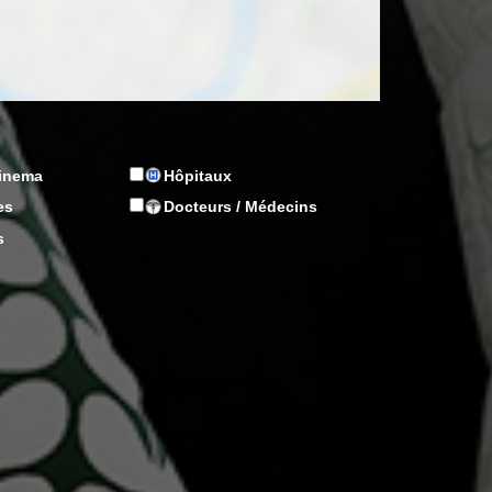
Cinema
Hôpitaux
es
Docteurs / Médecins
s