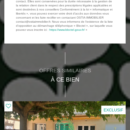
contact. Elles sont conservées pour la durée nécessaire à la gestion de
la relation client dans le respect des prescriptions légales applicables et
sont destinées à nos conseillers Conformément à la loi « informatique et
libertés », vous pouvez exercer votre droit d'accès aux données vous
concernant et les faire rectifier en contactant OSTIA IMMOBILIER
contact@ostiaimmobilier.fr. Nous vous informons de l'existence de la liste
d'opposition au démarchage téléphonique « Bloctel », sur laquelle vous
pouvez vous inscrire ici :
https://www.bloctel.gouv.fr/
»
OFFRES SIMILAIRES
À CE BIEN
EXCLUSIF