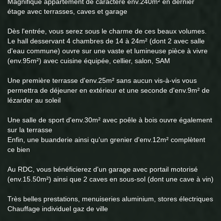
Magnifique appartement de caractère env.240m² en dernier
étage avec terrasses, caves et garage
Dès l'entrée, vous serez sous le charme de ces beaux volumes.
Le hall desservant 4 chambres de 14 à 24m² (dont 2 avec salle
d'eau commune) ouvre sur une vaste et lumineuse pièce à vivre
(env.95m²) avec cuisine équipée, cellier, salon, SAM
Une première terrasse d'env.25m² sans aucun vis-à-vis vous
permettra de déjeuner en extérieur et une seconde d'env.9m² de
lézarder au soleil
Une salle de sport d'env.30m² avec poêle à bois ouvre également
sur la terrasse
Enfin, une buanderie ainsi qu'un grenier d'env.12m² complètent
ce bien
Au RDC, vous bénéficierez d'un garage avec portail motorisé
(env.15.50m²) ainsi que 2 caves en sous-sol (dont une cave à vin)
Très belles prestations, menuiseries aluminium, stores électriques
Chauffage individuel gaz de ville