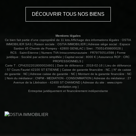
vitrage PVC et volets roulants manuels. Emplacement
recherché, à deux pas des commerces et commodités.
DÉCOUVRIR TOUS NOS BIENS
Bien faisant l'objet d'un lot de copropriété Charges
annuelles env.1760 € / an 89 000 € honoraires d'agence
inclus charge vendeur Contactez Vincent TRABONA 06
82 71 10 11, agent commercial immatriculé au RSAC ST
Mentions légales
ETIENNE 482 048 766 www.ostiaimmobilier.fr 04 77 52 88
Ce bien fait partie d'une copropriété de 11 lots.Affichage des informations légales : OSTIA
80 Les informations sur les risques auxquels ce bien est
IMMOBILIER SAS | Raison sociale : OSTIA IMMOBILIER | Adresse siège social : Espace
Sardon 45 Chemin de Pompey - 42800 GENILAC | Siret : 75051459800028 |
exposé sont disponibles sur le site Géorisques :
RCS : Saint-Etienne | Numero TVA Intracommunautaire : FR79750514598 | Forme
www.georisques.gouv.fr
juridique : Société par actions simplifiée | Capital social : 8000 € | Assurance RCP : CRC
PROFESSIONNELS |
Carte T : CPI42022018000024601 | Date de délivrance : 2018-02-16 | Lieu de délivrance
: 57 Cours Fauriel 42100 ST ETIENNE | Caisse de garantie financière : NC. | N° de caisse
de garantie : NC | Adresse caisse de garantie : NC | Montant de la garantie financière : NC
| Nom du médiateur : CNPM - MEDIATION - CONSOMMATION | Adresse du médiateur : 27
Avenue de la Libération - 42400 ST CHAMOND | Adresse du site :
www.cnpm-
mediation.org
|
Entreprise juridiquement et financièrement indépendante