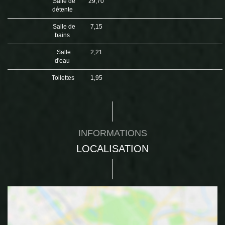
Salle de
29,70
détente
Salle de
7,15
bains
Salle
2,21
d'eau
Toilettes
1,95
INFORMATIONS
LOCALISATION