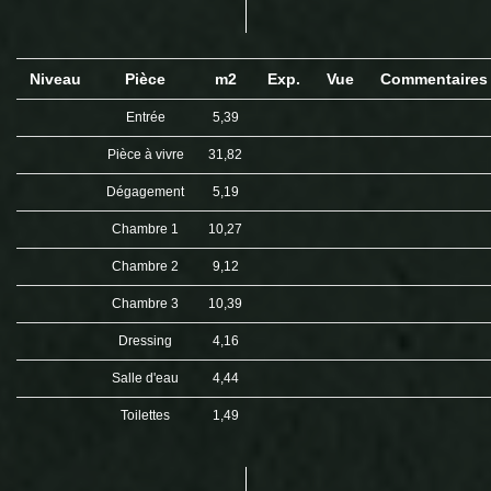
Niveau
Pièce
m2
Exp.
Vue
Commentaire
Entrée
5,39
Pièce à vivre
31,82
Dégagement
5,19
Chambre 1
10,27
Chambre 2
9,12
Chambre 3
10,39
Dressing
4,16
Salle d'eau
4,44
Toilettes
1,49