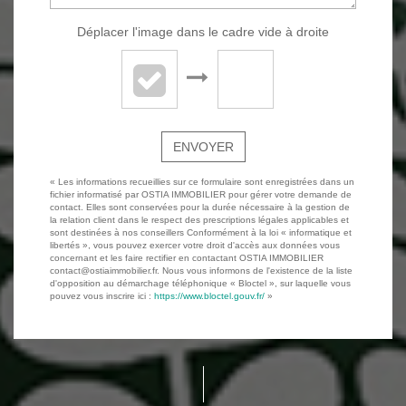
Déplacer l'image dans le cadre vide à droite
ENVOYER
« Les informations recueillies sur ce formulaire sont enregistrées dans un
fichier informatisé par OSTIA IMMOBILIER pour gérer votre demande de
contact. Elles sont conservées pour la durée nécessaire à la gestion de
la relation client dans le respect des prescriptions légales applicables et
sont destinées à nos conseillers Conformément à la loi « informatique et
libertés », vous pouvez exercer votre droit d'accès aux données vous
concernant et les faire rectifier en contactant OSTIA IMMOBILIER
contact@ostiaimmobilier.fr. Nous vous informons de l'existence de la liste
d'opposition au démarchage téléphonique « Bloctel », sur laquelle vous
pouvez vous inscrire ici :
https://www.bloctel.gouv.fr/
»