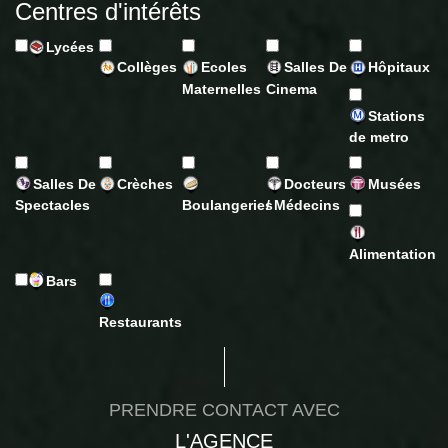
Centres d'intérêts
Lycées
Collèges
Ecoles
Salles De
Hôpitaux
Maternelles
Cinema
Stations
de metro
Salles De
Crèches
Docteurs
Musées
Spectacles
Boulangeries
/ Médecins
Alimentation
Bars
Restaurants
PRENDRE CONTACT AVEC
L'AGENCE