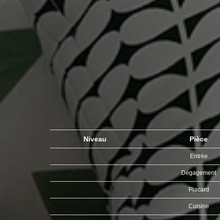
Niveau
Pièce
Entrée
Dégagement
Placard
Cuisine