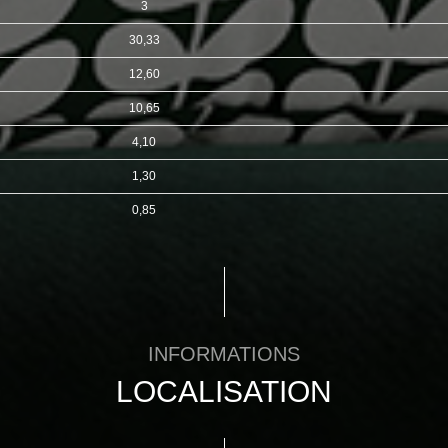
3
30,33
12,60
10,65
4,10
1,30
0,85
INFORMATIONS
LOCALISATION