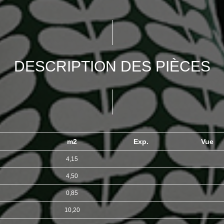
DESCRIPTION DES PIÈCES
m2
Exp.
Vue
4,15
4,50
0,85
10,20