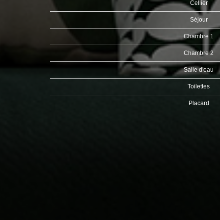
Cellier
Séjour
Chambre 1
Chambre 2
Salle d'eau
Toilettes
Placard