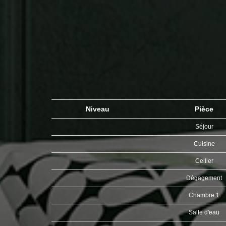
Niveau
Pièce
Séjour
Cuisine
Cellier
Dégagement
Chambre 1
Salle d'eau