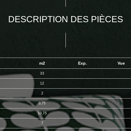
DESCRIPTION DES PIÈCES
m2
Exp.
Vue
33
12
2
0,75
10,75
7