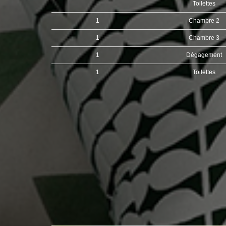
Toilettes
1
Chambre 2
1
Chambre 3
1
Dégagement
1
Toilettes