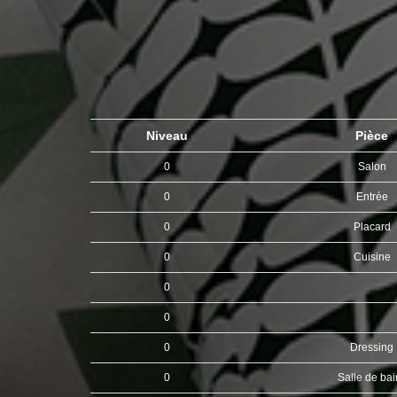
Niveau
Pièce
0
Salon
0
Entrée
0
Placard
0
Cuisine
0
0
0
Dressing
0
Salle de ba