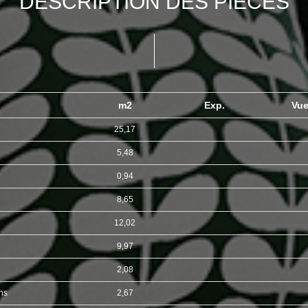
DESCRIPTION DES PIÈCES
m2
Exp.
Vu
25,17
5,48
0,94
8,65
12,02
9,97
2,08
ins
2,67