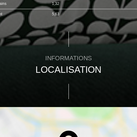
ains
1,32
nt
5,63
INFORMATIONS
LOCALISATION