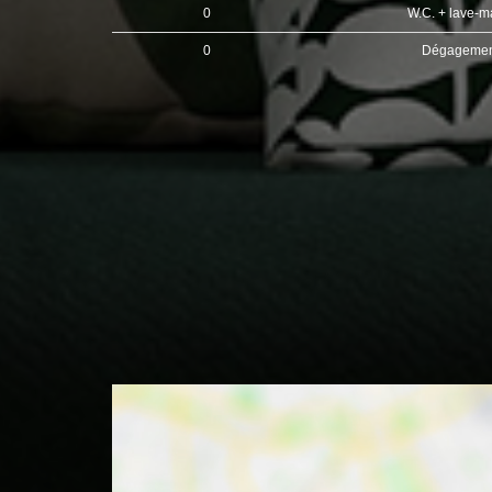
0
W.C. + lave-m
0
Dégageme