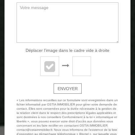
Déplacer l'image dans le cadre vide à droite
ENVOYER
« Les informations recueillies sur ce formulaire sont enregistrées dans un
fichier informatisé par OSTIA IMMOBILIER pour gérer votre demande de
contact. Elles sont conservées pour la durée nécessaire à la gestion de
la relation client dans le respect des prescriptions légales applicables et
sont destinées à nos conseillers Conformément à la loi « informatique et
libertés », vous pouvez exercer votre droit d'accès aux données vous
concernant et les faire rectifier en contactant OSTIA IMMOBILIER
contact@ostiaimmobilier.fr. Nous vous informons de l'existence de la liste
d'opposition au démarchage téléphonique « Bloctel », sur laquelle vous