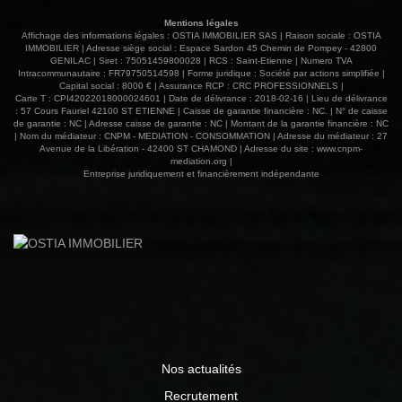
82 71 10 11, agent commercial immatriculé au RSAC ST
Mentions légales
ETIENNE 482 048 766 www.ostiaimmobilier.fr 04 77 52 88
Affichage des informations légales : OSTIA IMMOBILIER SAS | Raison sociale : OSTIA
80 Les informations sur les risques auxquels ce bien est
IMMOBILIER | Adresse siège social : Espace Sardon 45 Chemin de Pompey - 42800
GENILAC | Siret : 75051459800028 | RCS : Saint-Etienne | Numero TVA
exposé sont disponibles sur le site Géorisques :
Intracommunautaire : FR79750514598 | Forme juridique : Société par actions simplifiée |
www.georisques.gouv.fr
Capital social : 8000 € | Assurance RCP : CRC PROFESSIONNELS |
Carte T : CPI42022018000024601 | Date de délivrance : 2018-02-16 | Lieu de délivrance
: 57 Cours Fauriel 42100 ST ETIENNE | Caisse de garantie financière : NC. | N° de caisse
de garantie : NC | Adresse caisse de garantie : NC | Montant de la garantie financière : NC
| Nom du médiateur : CNPM - MEDIATION - CONSOMMATION | Adresse du médiateur : 27
Avenue de la Libération - 42400 ST CHAMOND | Adresse du site :
www.cnpm-
mediation.org
|
Entreprise juridiquement et financièrement indépendante
Nos actualités
Recrutement