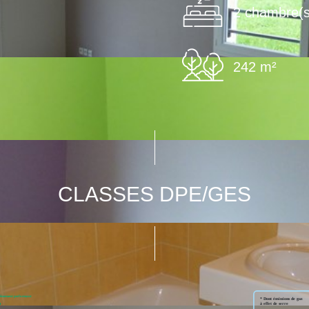
2 chambre(s
242 m²
CLASSES DPE/GES