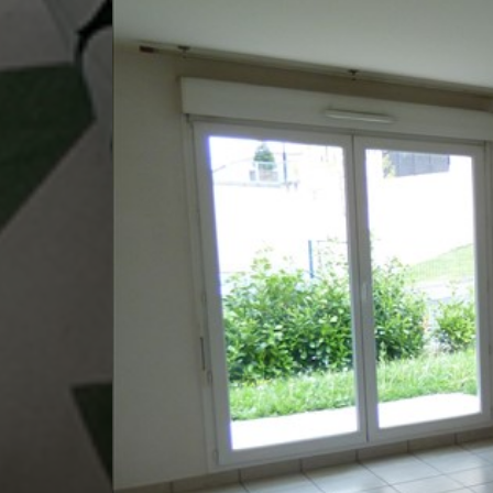
Niveau
Pièce
0
Entrée
0
Cuisine
0
Séjour
0
Dégagement
0
0