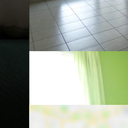
0
Salle de bains
0
W.C. + lave-main