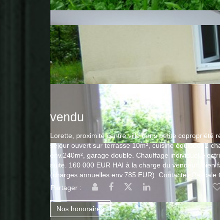
vendu
Lorette, proximité centre ville dans petite copropriét
séjour ouvert sur terrasse 10m², cuisine équipée, 2 cham
env.240m², garage double. Chauffage individuel électri
suite. 160 000 EUR HAI à la charge du vendeur. Bien fai
(charges annuelles env.785 EUR). Contactez Pascale
Partager :
Nos honoraires