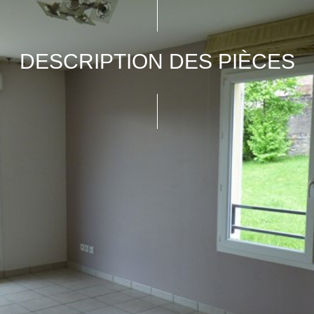
DESCRIPTION DES PIÈCES
m2
Exp.
Vue
5,4
8,55
21,65
1,7
10,85
10,4