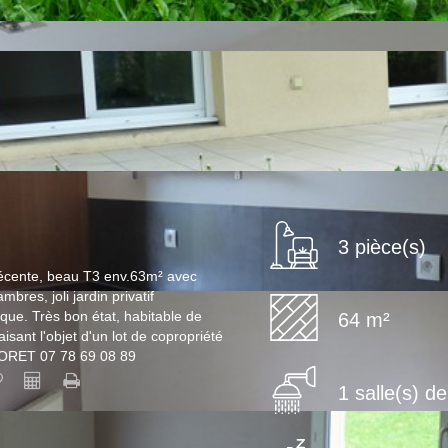
3 pièce(s)
é récente, beau T3 env.63m² avec
bres, joli jardin privatif
que. Très bon état, habitable de
64 m²
sant l'objet d'un lot de copropriété
 ORET 07 78 69 08 89
1 salle(s) d