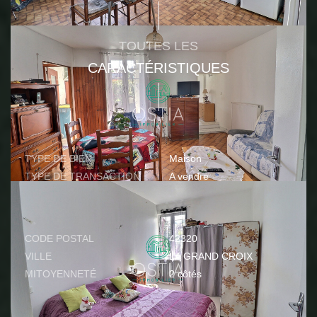
TOUTES LES
CARACTÉRISTIQUES
GÉNÉRAL
TYPE DE BIEN
Maison
TYPE DE TRANSACTION
A vendre
LOCALISATION
CODE POSTAL
42320
VILLE
LA GRAND CROIX
MITOYENNETÉ
2 côtés
ASPECTS FINANCIERS