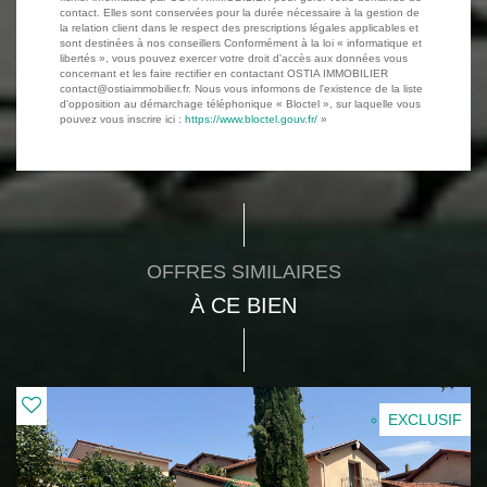
contact. Elles sont conservées pour la durée nécessaire à la gestion de
la relation client dans le respect des prescriptions légales applicables et
sont destinées à nos conseillers Conformément à la loi « informatique et
libertés », vous pouvez exercer votre droit d'accès aux données vous
concernant et les faire rectifier en contactant OSTIA IMMOBILIER
contact@ostiaimmobilier.fr. Nous vous informons de l'existence de la liste
d'opposition au démarchage téléphonique « Bloctel », sur laquelle vous
pouvez vous inscrire ici :
https://www.bloctel.gouv.fr/
»
OFFRES SIMILAIRES
À CE BIEN
EXCLUSIF