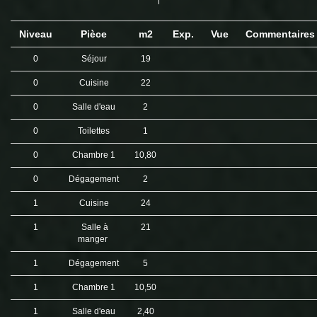
Niveau
Pièce
m2
Exp.
Vue
Commentaire
0
Séjour
19
0
Cuisine
22
0
Salle d'eau
2
0
Toilettes
1
0
Chambre 1
10,80
0
Dégagement
2
1
Cuisine
24
1
Salle à
21
manger
1
Dégagement
5
1
Chambre 1
10,50
1
Salle d'eau
2,40