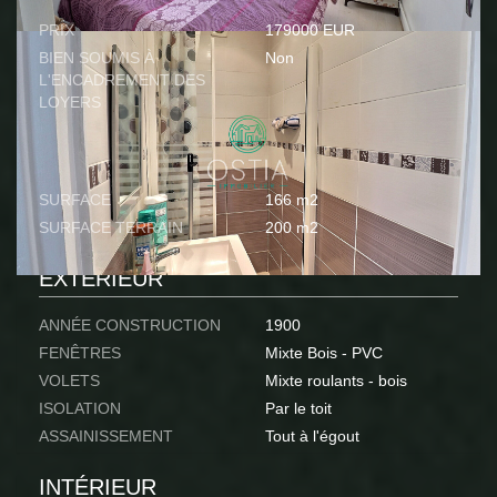
PRIX
179000 EUR
BIEN SOUMIS À
Non
L'ENCADREMENT DES
LOYERS
SURFACES
SURFACE
166 m2
SURFACE TERRAIN
200 m2
EXTÉRIEUR
ANNÉE CONSTRUCTION
1900
FENÊTRES
Mixte Bois - PVC
VOLETS
Mixte roulants - bois
ISOLATION
Par le toit
ASSAINISSEMENT
Tout à l'égout
INTÉRIEUR