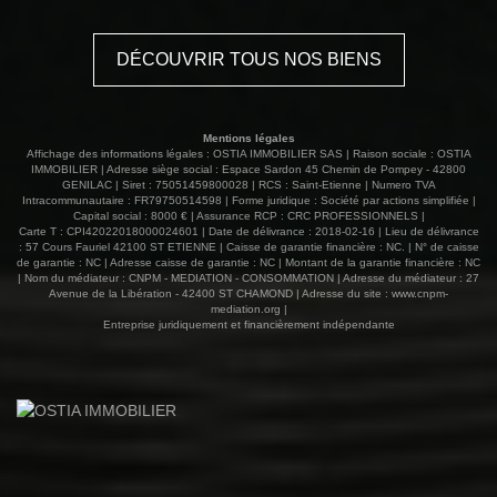
sur le site Géorisques : www.georisques.gouv.fr
DÉCOUVRIR TOUS NOS BIENS
Mentions légales
Affichage des informations légales : OSTIA IMMOBILIER SAS | Raison sociale : OSTIA
IMMOBILIER | Adresse siège social : Espace Sardon 45 Chemin de Pompey - 42800
GENILAC | Siret : 75051459800028 | RCS : Saint-Etienne | Numero TVA
Intracommunautaire : FR79750514598 | Forme juridique : Société par actions simplifiée |
Capital social : 8000 € | Assurance RCP : CRC PROFESSIONNELS |
Carte T : CPI42022018000024601 | Date de délivrance : 2018-02-16 | Lieu de délivrance
: 57 Cours Fauriel 42100 ST ETIENNE | Caisse de garantie financière : NC. | N° de caisse
de garantie : NC | Adresse caisse de garantie : NC | Montant de la garantie financière : NC
| Nom du médiateur : CNPM - MEDIATION - CONSOMMATION | Adresse du médiateur : 27
Avenue de la Libération - 42400 ST CHAMOND | Adresse du site :
www.cnpm-
mediation.org
|
Entreprise juridiquement et financièrement indépendante