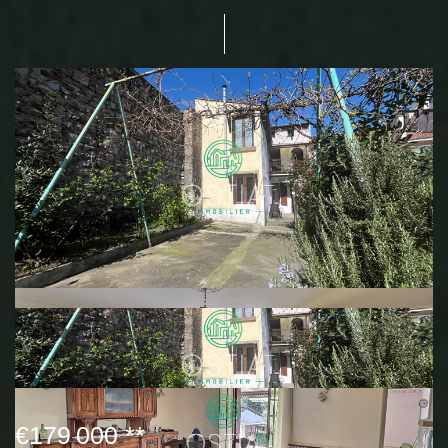
€179 000
**