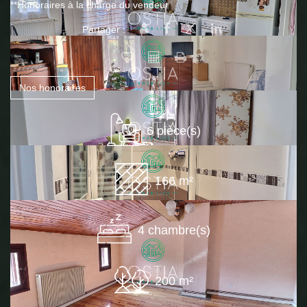
**
Honoraires à la charge du vendeur
Partager :
Nos honoraires
6 pièce(s)
166 m²
4 chambre(s)
200 m²