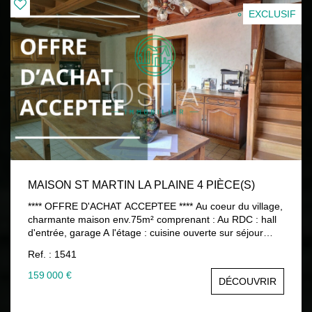
EXCLUSIF
MAISON ST MARTIN LA PLAINE 4 PIÈCE(S)
**** OFFRE D'ACHAT ACCEPTEE **** Au coeur du village,
charmante maison env.75m² comprenant : Au RDC : hall
d'entrée, garage A l'étage : cuisine ouverte sur séjour
env.20m², salon env.13m², WC Au dessus : 2 chambres
Ref. : 1541
sous rempants, salle de bains, WC Idéalement placée à
proximité des commerces et écoles 159 000 € honoraires
159 000 €
DÉCOUVRIR
d'agence charge vendeur Contactez Pascale ORET - 07
78 69 08 89 www.ostiaimmobilier.fr Les informations sur
les risques auxquels ce bien est exposé sont disponibles