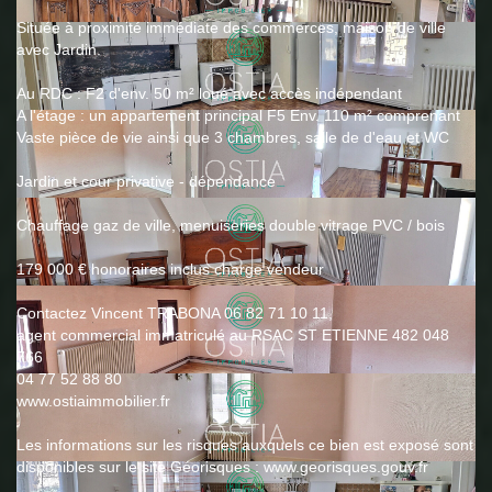
Située à proximité immédiate des commerces, maison de ville
avec Jardin.
Au RDC : F2 d'env. 50 m² loué avec accès indépendant
A l'étage : un appartement principal F5 Env. 110 m² comprenant
Vaste pièce de vie ainsi que 3 chambres, salle de d'eau et WC
Jardin et cour privative - dépendance
Chauffage gaz de ville, menuiseries double vitrage PVC / bois
179 000 € honoraires inclus charge vendeur
Contactez Vincent TRABONA 06 82 71 10 11,
agent commercial immatriculé au RSAC ST ETIENNE 482 048
766
04 77 52 88 80
www.ostiaimmobilier.fr
Les informations sur les risques auxquels ce bien est exposé sont
disponibles sur le site Géorisques : www.georisques.gouv.fr