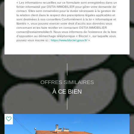
« Les informations recueillies sur ce formulaire sont enregistrées dans un
fichier informatisé par OSTIA IMMOBILIER pour gérer votre demande de
contact. Elles sont conservées pour la durée nécessaire à la gestion de
la relation client dans le respect des prescriptions légales applicables et
sont destinées à nos conseillers Conformément à la loi « informatique et
libertés », vous pouvez exercer votre droit d'accès aux données vous
concernant et les faire rectifier en contactant OSTIA IMMOBILIER
contact@ostiaimmobilier.fr. Nous vous informons de l'existence de la liste
d'opposition au démarchage téléphonique « Bloctel », sur laquelle vous
pouvez vous inscrire ici :
https://www.bloctel.gouv.fr/
»
OFFRES SIMILAIRES
À CE BIEN