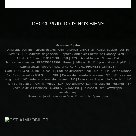
Les informations sur les risques auxquels ce bien est
exposé sont disponibles sur le site Géorisques :
www.georisques.gouv.fr
DÉCOUVRIR TOUS NOS BIENS
Mentions légales
Affichage des informations légales : OSTIA IMMOBILIER SAS | Raison sociale : OSTIA
IMMOBILIER | Adresse siège social : Espace Sardon 45 Chemin de Pompey - 42800
GENILAC | Siret : 75051459800028 | RCS : Saint-Etienne | Numero TVA
Intracommunautaire : FR79750514598 | Forme juridique : Société par actions simplifiée |
Capital social : 8000 € | Assurance RCP : CRC PROFESSIONNELS |
Carte T : CPI42022018000024601 | Date de délivrance : 2018-02-16 | Lieu de délivrance
: 57 Cours Fauriel 42100 ST ETIENNE | Caisse de garantie financière : NC. | N° de caisse
de garantie : NC | Adresse caisse de garantie : NC | Montant de la garantie financière : NC
| Nom du médiateur : CNPM - MEDIATION - CONSOMMATION | Adresse du médiateur : 27
Avenue de la Libération - 42400 ST CHAMOND | Adresse du site :
www.cnpm-
mediation.org
|
Entreprise juridiquement et financièrement indépendante