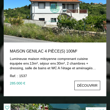
MAISON GENILAC 4 PIÈCE(S) 100M²
Lumineuse maison mitoyenne comprenant cuisine
équipée env.13m², séjour env.30m², 2 chambres +
dressing, salle de bains et WC A l'étage et aménagés
dans les combles : mezzanine, chambre, WC Grand
Ref. : 1537
sous-sol avec belle hauteur sous plafond (env.4m), idéal
artisan ou stationnement véhicule haut type camping car
285 000 €
DÉCOUVRIR
Chauffage PAC A/E (2024) Menuiseries double vitrage
PVC Isolation extérieure Commerces, écoles et accès
autoroute à 5 minutes environ 285 000 € honoraires
d'agence inclus charge vendeur Contactez Vincent
TRABONA 06 82 71 10 11, agent commercial immatriculé