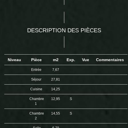
DESCRIPTION DES PIÈCES
Niveau
Pièce
m2
Exp.
Vue
Commentaires
Entrée
7,67
Séjour
27,81
Cuisine
14,25
Chambre
12,95
S
1
Chambre
14,55
S
2