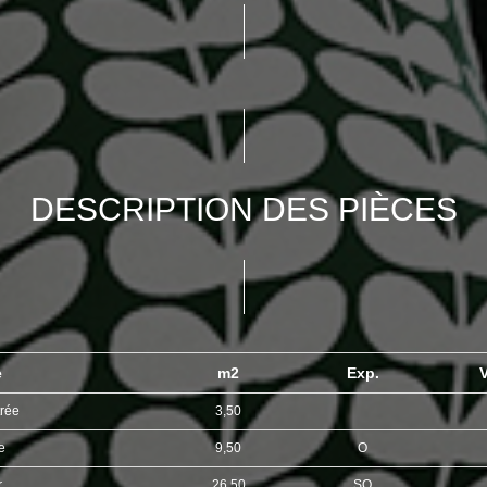
DESCRIPTION DES PIÈCES
e
m2
Exp.
V
trée
3,50
ne
9,50
O
r
26,50
SO