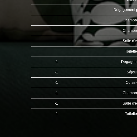
Dégagement 
Chambr
Chambr
Salle d'
Toilett
-1
Dégagem
-1
Séjou
-1
Cuisi
-1
Chambr
-1
Salle d'
-1
Toilett