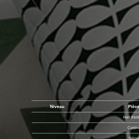
Niveau
Pièc
Hall d'en
Cuisi
Séjou