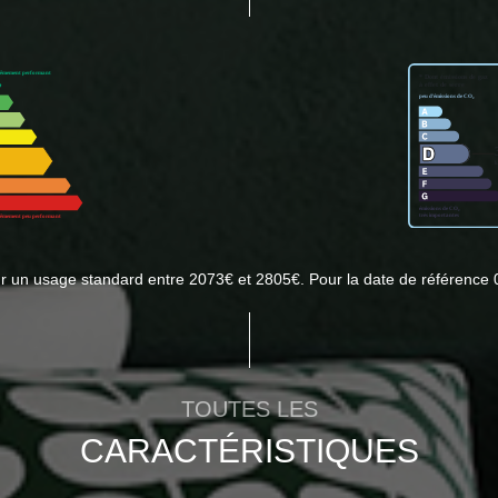
r un usage standard entre 2073€ et 2805€. Pour la date de référence 
TOUTES LES
CARACTÉRISTIQUES