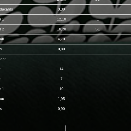
placards
3,30
e 1
12,10
E
e 2
10,20
SE
eau
4,70
es
0,80
ent
r
14
ne
7
e 1
10
eau
1,95
es
0,90