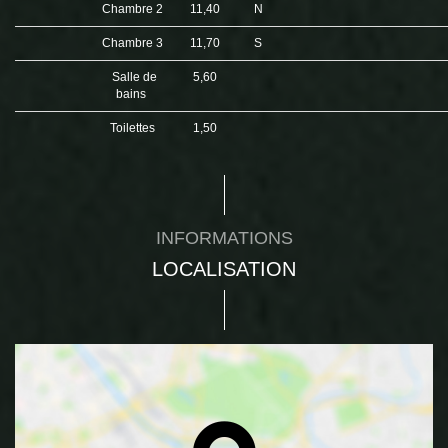
Chambre 2
11,40
N
Chambre 3
11,70
S
Salle de
5,60
bains
Toilettes
1,50
INFORMATIONS
LOCALISATION