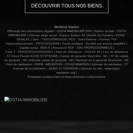
la propriété bénéficie de nombreux atouts : de vastes
DÉCOUVRIR TOUS NOS BIENS
dépendances, un garage, plusieurs caves ainsi qu'une
construction annexe laissant envisager la création d'un
appartement indépendant, d'un gîte, d'un espace
professionnel ou d'une maison d'amis. Le jardin clos,
Mentions légales
véritable écrin de verdure, invite à la détente et offre une
Affichage des informations légales : OSTIA IMMOBILIER SAS | Raison sociale : OSTIA
superbe vue dégagée sur la vallée environnante, dans un
IMMOBILIER | Adresse siège social : Espace Sardon 45 Chemin de Pompey - 42800
GENILAC | Siret : 75051459800028 | RCS : Saint-Etienne | Numero TVA
environnement calme où la nature est omniprésente. Une
Intracommunautaire : FR79750514598 | Forme juridique : Société par actions simplifiée |
propriété authentique, rare par son potentiel et son
Capital social : 8000 € | Assurance RCP : CRC PROFESSIONNELS |
environnement privilégié, qui séduira les amateurs de
Carte T : CPI42022018000024601 | Date de délivrance : 2018-02-16 | Lieu de délivrance
: 57 Cours Fauriel 42100 ST ETIENNE | Caisse de garantie financière : NC. | N° de caisse
belles pierres et les porteurs de projets en quête
de garantie : NC | Adresse caisse de garantie : NC | Montant de la garantie financière : NC
d'espace, de charme et de sérénité. 275 000 € honoraires
| Nom du médiateur : CNPM - MEDIATION - CONSOMMATION | Adresse du médiateur : 27
inclus Contactez Vincent TRABONA 06 82 71 10 11,
Avenue de la Libération - 42400 ST CHAMOND | Adresse du site :
www.cnpm-
mediation.org
|
agent commercial immatriculé au RSAC ST ETIENNE 482
Entreprise juridiquement et financièrement indépendante
048 766 04 77 52 88 80 www.ostiaimmobilier.fr Les
informations sur les risques auxquels ce bien est exposé
sont disponibles sur le site Géorisques :
www.georisques.gouv.fr