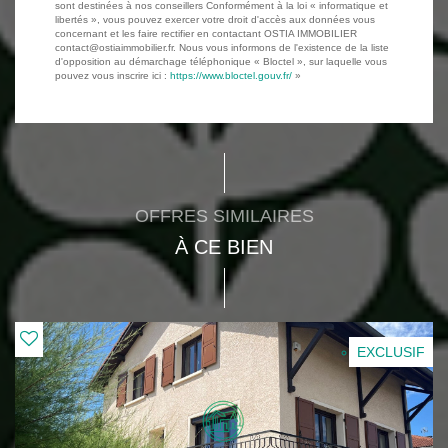
sont destinées à nos conseillers Conformément à la loi « informatique et
libertés », vous pouvez exercer votre droit d'accès aux données vous
concernant et les faire rectifier en contactant OSTIA IMMOBILIER
contact@ostiaimmobilier.fr. Nous vous informons de l'existence de la liste
d'opposition au démarchage téléphonique « Bloctel », sur laquelle vous
pouvez vous inscrire ici :
https://www.bloctel.gouv.fr/
»
OFFRES SIMILAIRES
À CE BIEN
EXCLUSIF