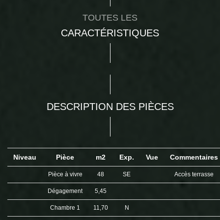
TOUTES LES
CARACTÉRISTIQUES
DESCRIPTION DES PIÈCES
Niveau
Pièce
m2
Exp.
Vue
Commentaires
Pièce à vivre
48
SE
Accès terrasse
Dégagement
5,45
Chambre 1
11,70
N