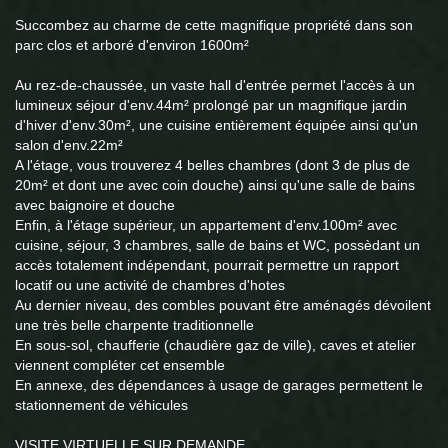
Succombez au charme de cette magnifique propriété dans son
parc clos et arboré d'environ 1600m²
Au rez-de-chaussée, un vaste hall d'entrée permet l'accès à un
lumineux séjour d'env.44m² prolongé par un magnifique jardin
d'hiver d'env.30m², une cuisine entièrement équipée ainsi qu'un
salon d'env.22m²
A l'étage, vous trouverez 4 belles chambres (dont 3 de plus de
20m² et dont une avec coin douche) ainsi qu'une salle de bains
avec baignoire et douche
Enfin, à l'étage supérieur, un appartement d'env.100m² avec
cuisine, séjour, 3 chambres, salle de bains et WC, possèdant un
accès totalement indépendant, pourrait permettre un rapport
locatif ou une activité de chambres d'hotes
Au dernier niveau, des combles pouvant être aménagés dévoilent
une très belle charpente traditionnelle
En sous-sol, chaufferie (chaudière gaz de ville), caves et atelier
viennent compléter cet ensemble
En annexe, des dépendances à usage de garages permettent le
stationnement de véhicules
VISITE VIRTUELLE SUR DEMANDE