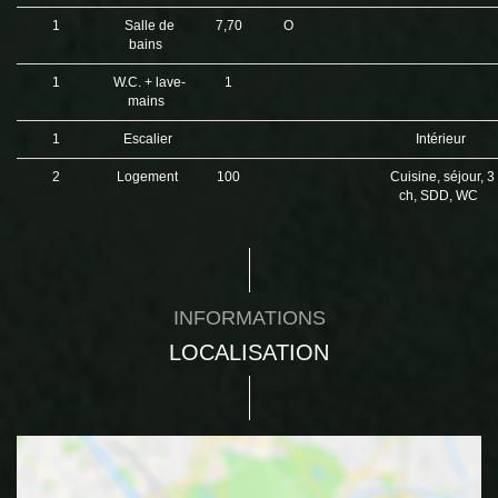
1
Salle de
7,70
O
bains
1
W.C. + lave-
1
mains
1
Escalier
Intérieur
2
Logement
100
Cuisine, séjour, 3
ch, SDD, WC
INFORMATIONS
LOCALISATION