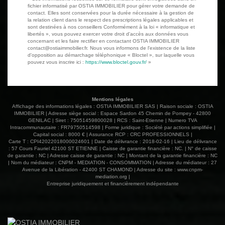
fichier informatisé par OSTIA IMMOBILIER pour gérer votre demande de
contact. Elles sont conservées pour la durée nécessaire à la gestion de
la relation client dans le respect des prescriptions légales applicables et
sont destinées à nos conseillers Conformément à la loi « informatique et
libertés », vous pouvez exercer votre droit d'accès aux données vous
concernant et les faire rectifier en contactant OSTIA IMMOBILIER
contact@ostiaimmobilier.fr. Nous vous informons de l'existence de la liste
d'opposition au démarchage téléphonique « Bloctel », sur laquelle vous
pouvez vous inscrire ici :
https://www.bloctel.gouv.fr/
»
Mentions légales
Affichage des informations légales : OSTIA IMMOBILIER SAS | Raison sociale : OSTIA
IMMOBILIER | Adresse siège social : Espace Sardon 45 Chemin de Pompey - 42800
GENILAC | Siret : 75051459800028 | RCS : Saint-Etienne | Numero TVA
Intracommunautaire : FR79750514598 | Forme juridique : Société par actions simplifiée |
Capital social : 8000 € | Assurance RCP : CRC PROFESSIONNELS |
Carte T : CPI42022018000024601 | Date de délivrance : 2018-02-16 | Lieu de délivrance
: 57 Cours Fauriel 42100 ST ETIENNE | Caisse de garantie financière : NC. | N° de caisse
de garantie : NC | Adresse caisse de garantie : NC | Montant de la garantie financière : NC
| Nom du médiateur : CNPM - MEDIATION - CONSOMMATION | Adresse du médiateur : 27
Avenue de la Libération - 42400 ST CHAMOND | Adresse du site :
www.cnpm-
mediation.org
|
Entreprise juridiquement et financièrement indépendante