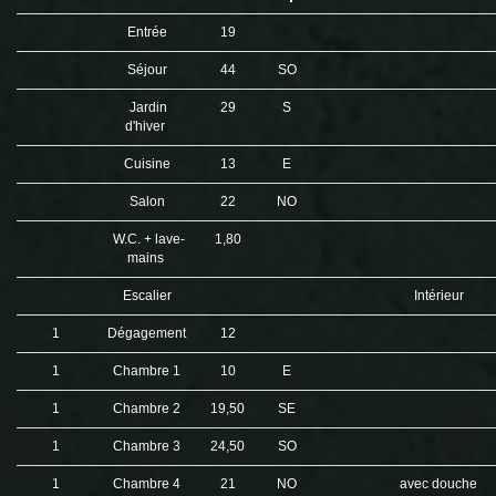
Entrée
19
Séjour
44
SO
Jardin
29
S
d'hiver
Cuisine
13
E
Salon
22
NO
W.C. + lave-
1,80
mains
Escalier
Intérieur
1
Dégagement
12
1
Chambre 1
10
E
1
Chambre 2
19,50
SE
1
Chambre 3
24,50
SO
1
Chambre 4
21
NO
avec douche