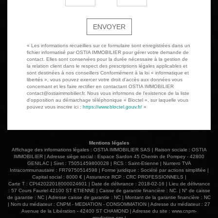
ENVOYER
« Les informations recueillies sur ce formulaire sont enregistrées dans un
fichier informatisé par OSTIA IMMOBILIER pour gérer votre demande de
contact. Elles sont conservées pour la durée nécessaire à la gestion de
la relation client dans le respect des prescriptions légales applicables et
sont destinées à nos conseillers Conformément à la loi « informatique et
libertés », vous pouvez exercer votre droit d'accès aux données vous
concernant et les faire rectifier en contactant OSTIA IMMOBILIER
contact@ostiaimmobilier.fr. Nous vous informons de l'existence de la liste
d'opposition au démarchage téléphonique « Bloctel », sur laquelle vous
pouvez vous inscrire ici :
https://www.bloctel.gouv.fr/
»
Mentions légales
Affichage des informations légales : OSTIA IMMOBILIER SAS | Raison sociale : OSTIA
IMMOBILIER | Adresse siège social : Espace Sardon 45 Chemin de Pompey - 42800
GENILAC | Siret : 75051459800028 | RCS : Saint-Etienne | Numero TVA
Intracommunautaire : FR79750514598 | Forme juridique : Société par actions simplifiée |
Capital social : 8000 € | Assurance RCP : CRC PROFESSIONNELS |
Carte T : CPI42022018000024601 | Date de délivrance : 2018-02-16 | Lieu de délivrance
: 57 Cours Fauriel 42100 ST ETIENNE | Caisse de garantie financière : NC. | N° de caisse
de garantie : NC | Adresse caisse de garantie : NC | Montant de la garantie financière : NC
| Nom du médiateur : CNPM - MEDIATION - CONSOMMATION | Adresse du médiateur : 27
Avenue de la Libération - 42400 ST CHAMOND | Adresse du site :
www.cnpm-
mediation.org
|