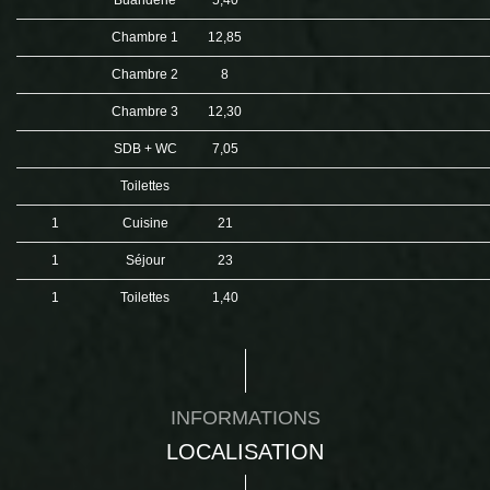
Buanderie
5,40
Chambre 1
12,85
Chambre 2
8
Chambre 3
12,30
SDB + WC
7,05
Toilettes
1
Cuisine
21
1
Séjour
23
1
Toilettes
1,40
INFORMATIONS
LOCALISATION