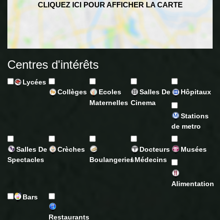
Centres d'intérêts
Lycées
Collèges
Ecoles
Salles De
Hôpitaux
Maternelles
Cinema
Stations
de metro
Salles De
Crèches
Docteurs
Musées
Spectacles
Boulangeries
/ Médecins
Alimentation
Bars
Restaurants