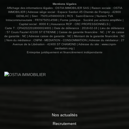
second WC Pensée pour un confort optimal en toutes
Mentions légales
saisons, la maison est équipée d'une climatisation
Affichage des informations légales : OSTIA IMMOBILIER SAS | Raison sociale : OSTIA
réversible, de radiateurs électriques et d'une cheminée à
IMMOBILIER | Adresse siège social : Espace Sardon 45 Chemin de Pompey - 42800
GENILAC | Siret : 75051459800028 | RCS : Saint-Etienne | Numero TVA
foyer ouvert qui apportera charme et convivialité à vos
Intracommunautaire : FR79750514598 | Forme juridique : Société par actions simplifiée |
soirées d'hiver. Les menuiseries PVC double vitrage,
Capital social : 8000 € | Assurance RCP : CRC PROFESSIONNELS |
associées aux volets roulants et volets bois, assurent
Carte T : CPI42022018000024601 | Date de délivrance : 2018-02-16 | Lieu de délivrance
: 57 Cours Fauriel 42100 ST ETIENNE | Caisse de garantie financière : NC. | N° de caisse
confort et tranquillité au quotidien Édifiée sur un sous-sol
de garantie : NC | Adresse caisse de garantie : NC | Montant de la garantie financière : NC
total offrant un important potentiel d'aménagement selon
| Nom du médiateur : CNPM - MEDIATION - CONSOMMATION | Adresse du médiateur : 27
vos envies (espace loisirs, atelier, bureau ou stockage),
Avenue de la Libération - 42400 ST CHAMOND | Adresse du site :
www.cnpm-
mediation.org
|
cette propriété bénéficie également d'un terrain clos et
Entreprise juridiquement et financièrement indépendante
soigneusement paysager d'environ 670 m² Une adresse
idéale pour profiter d'un cadre de vie recherché, au
calme, tout en rejoignant à pied les commerces, les
services et les écoles du village 349 000 € honoraires
d'agence inclus charge vendeur Contactez Vincent
TRABONA 06 82 71 10 11, agent commercial immatriculé
au RSAC ST ETIENNE 482 048 766 04 77 52 88 80
www.ostiaimmobilier.fr Les informations sur les risques
auxquels ce bien est exposé sont disponibles sur le site
Géorisques : www.georisques.gouv.fr
Nos actualités
Recrutement