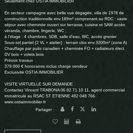
Seulement chez OSTIA IMMOBILIER
En secteur campagne avec belle vue dégagée, villa de 1978 de
construction traditionnelle env.189m² comprenant au RDC : vaste
séjour avec cheminée ouvert sur terrasse, cuisine et SAM accès
véranda, chambre, lingerie, WC ;
à l'étage : 4 chambres, SDB, salle d'eau, WC, accès grenier
Sous-sol partiel (2 VL + atelier) ; terrain clos env.3200m² (zone A)
Chauffage par puits canadien + cheminée FO + radiateurs élect.
DV bois + volets bois
Prévoir travaux
379 000 € honoraires inclus charge vendeur
Exclusivité OSTIA IMMOBILIER
VISITE VIRTUELLE SUR DEMANDE
Contactez Vincent TRABONA 06 82 71 10 11, agent commercial
immatriculé au RSAC ST ETIENNE 482 048 766.
www.ostiaimmobilier.fr
Partager :