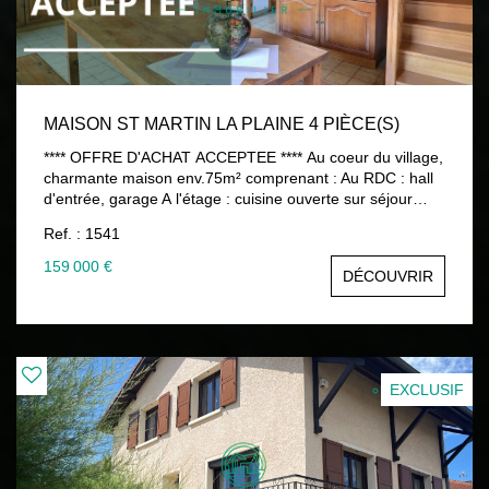
MAISON ST MARTIN LA PLAINE 4 PIÈCE(S)
**** OFFRE D'ACHAT ACCEPTEE **** Au coeur du village,
charmante maison env.75m² comprenant : Au RDC : hall
d'entrée, garage A l'étage : cuisine ouverte sur séjour
env.20m², salon env.13m², WC Au dessus : 2 chambres
Ref. : 1541
sous rempants, salle de bains, WC Idéalement placée à
proximité des commerces et écoles 159 000 € honoraires
159 000 €
DÉCOUVRIR
d'agence charge vendeur Contactez Pascale ORET - 07
78 69 08 89 www.ostiaimmobilier.fr Les informations sur
les risques auxquels ce bien est exposé sont disponibles
sur le site Géorisques : www.georisques.gouv.fr
EXCLUSIF