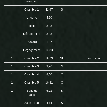
manger
Chambre 1
11,97
S
Lingerie
4,20
Toilettes
3,23
Dégagement
3,93
Placard
1,67
1
Dégagement
12,33
1
Chambre 2
16,73
NE
sur balcon
1
Chambre 3
9,76
N
1
Chambre 4
9,50
O
1
Chambre 5
10,31
O
1
Salle de
6,02
S
bains
1
Salle d'eau
4,74
S