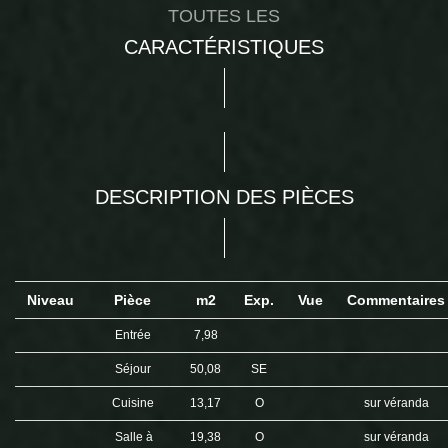
TOUTES LES
CARACTÉRISTIQUES
DESCRIPTION DES PIÈCES
Niveau
Pièce
m2
Exp.
Vue
Commentaire
Entrée
7,98
Séjour
50,08
SE
Cuisine
13,17
O
sur véranda
Salle à
19,38
O
sur véranda