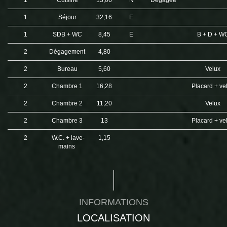
1
Cuisine
13,06
N
Dégagée
1
Séjour
32,16
E
1
SDB + WC
8,45
E
B + D + W
2
Dégagement
4,80
2
Bureau
5,60
Velux
2
Chambre 1
16,28
Placard + ve
2
Chambre 2
11,20
Velux
2
Chambre 3
13
Placard + ve
2
W.C. + lave-
1,15
mains
INFORMATIONS
LOCALISATION