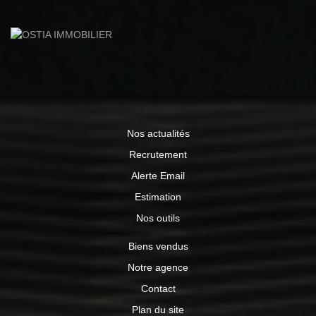
idéale pour profiter d'un cadre de vie recherché, au
calme, tout en rejoignant à pied les commerces, les
services et les écoles du village 349 000 € honoraires
d'agence inclus charge vendeur Contactez Vincent
TRABONA 06 82 71 10 11, agent commercial immatriculé
au RSAC ST ETIENNE 482 048 766 04 77 52 88 80
www.ostiaimmobilier.fr Les informations sur les risques
auxquels ce bien est exposé sont disponibles sur le site
Géorisques : www.georisques.gouv.fr
Nos actualités
Recrutement
Alerte Email
Estimation
Nos outils
Biens vendus
Notre agence
Contact
Plan du site