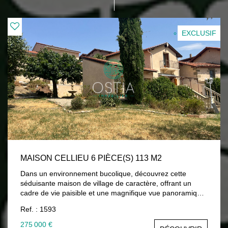
EXCLUSIF
MAISON CELLIEU 6 PIÈCE(S) 113 M2
Dans un environnement bucolique, découvrez cette
séduisante maison de village de caractère, offrant un
cadre de vie paisible et une magnifique vue panoramique
sur la vallée. Dès l'entrée, le charme de l'ancien et les
Ref. : 1593
beaux volumes laissent entrevoir tout le potentiel de cette
demeure. Le rez-de-chaussée comprend un hall d'entrée,
275 000 €