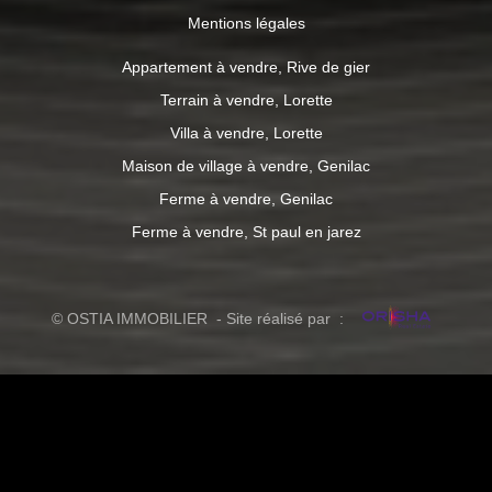
Mentions légales
Appartement à vendre, Rive de gier
Terrain à vendre, Lorette
Villa à vendre, Lorette
Maison de village à vendre, Genilac
Ferme à vendre, Genilac
Ferme à vendre, St paul en jarez
© OSTIA IMMOBILIER - Site réalisé par :