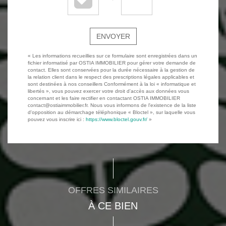
ENVOYER
« Les informations recueillies sur ce formulaire sont enregistrées dans un
fichier informatisé par OSTIA IMMOBILIER pour gérer votre demande de
contact. Elles sont conservées pour la durée nécessaire à la gestion de
la relation client dans le respect des prescriptions légales applicables et
sont destinées à nos conseillers Conformément à la loi « informatique et
libertés », vous pouvez exercer votre droit d'accès aux données vous
concernant et les faire rectifier en contactant OSTIA IMMOBILIER
contact@ostiaimmobilier.fr. Nous vous informons de l'existence de la liste
d'opposition au démarchage téléphonique « Bloctel », sur laquelle vous
pouvez vous inscrire ici :
https://www.bloctel.gouv.fr/
»
OFFRES SIMILAIRES
À CE BIEN