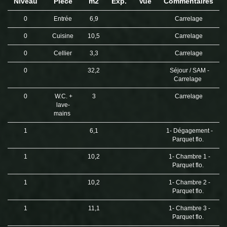
Niveau
Pièce
m2
Exp.
Vue
Commentaires
0
Entrée
6,9
Carrelage
0
Cuisine
10,5
Carrelage
0
Cellier
3,3
Carrelage
0
32,2
Séjour / SAM -
Carrelage
0
W.C. +
3
Carrelage
lave-
mains
1
6,1
1- Dégagement -
Parquet flo.
1
10,2
1- Chambre 1 -
Parquet flo.
1
10,2
1- Chambre 2 -
Parquet flo.
1
11,1
1- Chambre 3 -
Parquet flo.