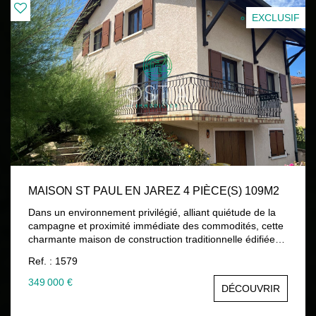
informations sur les risques auxquels ce bien est exposé
sont disponibles sur le site Géorisques :
EXCLUSIF
www.georisques.gouv.fr
MAISON ST PAUL EN JAREZ 4 PIÈCE(S) 109M2
Dans un environnement privilégié, alliant quiétude de la
campagne et proximité immédiate des commodités, cette
charmante maison de construction traditionnelle édifiée
séduira les amateurs d'espace, de confort et de qualité de
Ref. : 1579
vie. Dès l'entrée, vous découvrirez une atmosphère
chaleureuse et lumineuse. La cuisine contemporaine,
349 000 €
DÉCOUVRIR
récemment rénovée et entièrement équipée, s'ouvre sur
une agréable terrasse propice aux repas en extérieur. Le