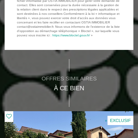
fichier informatisé par OSTIA IMMOBILIER pour gérer votre demande de
contact. Elles sont conservées pour la durée nécessaire à la gestion de
la relation client dans le respect des prescriptions légales applicables et
sont destinées à nos conseillers Conformément à la loi « informatique et
libertés », vous pouvez exercer votre droit d'accès aux données vous
concernant et les faire rectifier en contactant OSTIA IMMOBILIER
contact@ostiaimmobilier.fr. Nous vous informons de l'existence de la liste
d'opposition au démarchage téléphonique « Bloctel », sur laquelle vous
pouvez vous inscrire ici :
https://www.bloctel.gouv.fr/
»
OFFRES SIMILAIRES
À CE BIEN
EXCLUSIF