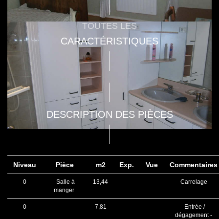
TOUTES LES
CARACTÉRISTIQUES
DESCRIPTION DES PIÈCES
Niveau
Pièce
m2
Exp.
Vue
Commentaire
0
Salle à
13,44
Carrelage
manger
0
7,81
Entrée /
dégagement -