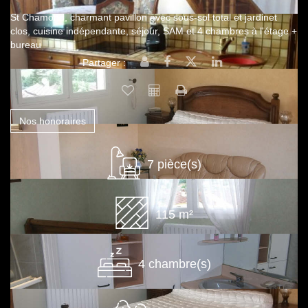
St Chamond, charmant pavillon avec sous-sol total et jardinet
clos, cuisine indépendante, séjour, SAM et 4 chambres à l'étage +
bureau
Partager :
Nos honoraires
7 pièce(s)
115 m²
4 chambre(s)