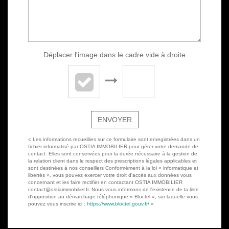
Déplacer l'image dans le cadre vide à droite
ENVOYER
« Les informations recueillies sur ce formulaire sont enregistrées dans un
fichier informatisé par OSTIA IMMOBILIER pour gérer votre demande de
contact. Elles sont conservées pour la durée nécessaire à la gestion de
la relation client dans le respect des prescriptions légales applicables et
sont destinées à nos conseillers Conformément à la loi « informatique et
libertés », vous pouvez exercer votre droit d'accès aux données vous
concernant et les faire rectifier en contactant OSTIA IMMOBILIER
contact@ostiaimmobilier.fr. Nous vous informons de l'existence de la liste
d'opposition au démarchage téléphonique « Bloctel », sur laquelle vous
pouvez vous inscrire ici :
https://www.bloctel.gouv.fr/
»