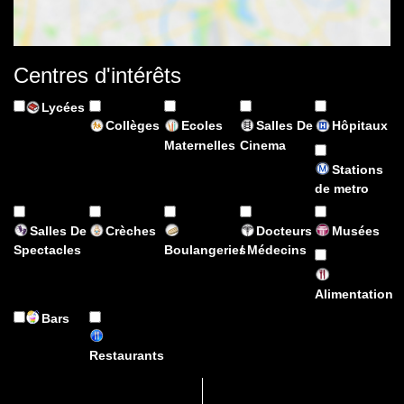
Centres d'intérêts
Lycées
Collèges
Ecoles
Salles De
Hôpitaux
Maternelles
Cinema
Stations
de metro
Salles De
Crèches
Docteurs
Musées
Spectacles
Boulangeries
/ Médecins
Alimentation
Bars
Restaurants