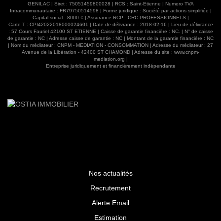
GENILAC | Siret : 75051459800028 | RCS : Saint-Etienne | Numero TVA
environnement calme où la nature est omniprésente. Une
Intracommunautaire : FR79750514598 | Forme juridique : Société par actions simplifiée |
propriété authentique, rare par son potentiel et son
Capital social : 8000 € | Assurance RCP : CRC PROFESSIONNELS |
environnement privilégié, qui séduira les amateurs de
Carte T : CPI42022018000024601 | Date de délivrance : 2018-02-16 | Lieu de délivrance
: 57 Cours Fauriel 42100 ST ETIENNE | Caisse de garantie financière : NC. | N° de caisse
belles pierres et les porteurs de projets en quête
de garantie : NC | Adresse caisse de garantie : NC | Montant de la garantie financière : NC
d'espace, de charme et de sérénité. 275 000 € honoraires
| Nom du médiateur : CNPM - MEDIATION - CONSOMMATION | Adresse du médiateur : 27
inclus Contactez Vincent TRABONA 06 82 71 10 11,
Avenue de la Libération - 42400 ST CHAMOND | Adresse du site :
www.cnpm-
mediation.org
|
agent commercial immatriculé au RSAC ST ETIENNE 482
Entreprise juridiquement et financièrement indépendante
048 766 04 77 52 88 80 www.ostiaimmobilier.fr Les
informations sur les risques auxquels ce bien est exposé
sont disponibles sur le site Géorisques :
www.georisques.gouv.fr
Nos actualités
Recrutement
Alerte Email
Estimation