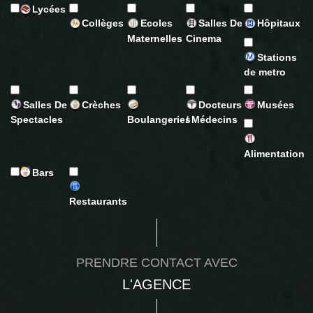
Lycées
Collèges
Ecoles
Salles De
Hôpitaux
Maternelles
Cinema
Stations
de metro
Salles De
Crèches
Docteurs
Musées
Spectacles
Boulangeries
/ Médecins
Alimentation
Bars
Restaurants
PRENDRE CONTACT AVEC
L'AGENCE