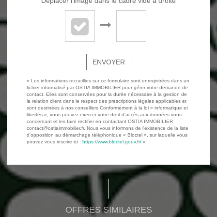
Déplacer l'image dans le cadre vide à droite
ENVOYER
« Les informations recueillies sur ce formulaire sont enregistrées dans un
fichier informatisé par OSTIA IMMOBILIER pour gérer votre demande de
contact. Elles sont conservées pour la durée nécessaire à la gestion de
la relation client dans le respect des prescriptions légales applicables et
sont destinées à nos conseillers Conformément à la loi « informatique et
libertés », vous pouvez exercer votre droit d'accès aux données vous
concernant et les faire rectifier en contactant OSTIA IMMOBILIER
contact@ostiaimmobilier.fr. Nous vous informons de l'existence de la liste
d'opposition au démarchage téléphonique « Bloctel », sur laquelle vous
pouvez vous inscrire ici :
https://www.bloctel.gouv.fr/
»
OFFRES SIMILAIRES