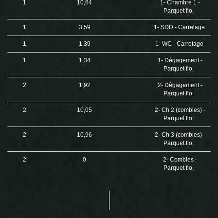
1
10,64
1- Chambre 1 -
Parquet flo.
1
3,59
1- SDD - Carrelage
1
1,39
1- WC - Carrelage
1
1,34
1- Dégagement -
Parquet flo.
2
1,92
2- Dégagement -
Parquet flo.
2
10,05
2- Ch 2 (combles) -
Parquet flo.
2
10,96
2- Ch 3 (combles) -
Parquet flo.
2
0
2- Combles -
Parquet flo.