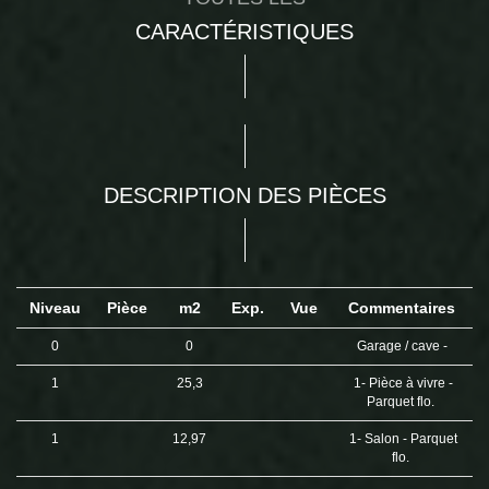
CARACTÉRISTIQUES
DESCRIPTION DES PIÈCES
Niveau
Pièce
m2
Exp.
Vue
Commentaires
0
0
Garage / cave -
1
25,3
1- Pièce à vivre -
Parquet flo.
1
12,97
1- Salon - Parquet
flo.