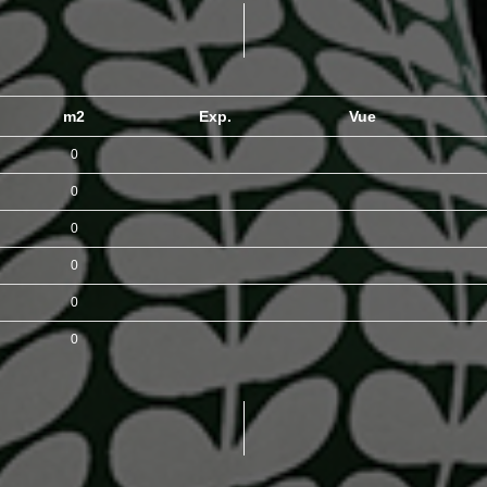
m2
Exp.
Vue
0
0
0
0
0
0