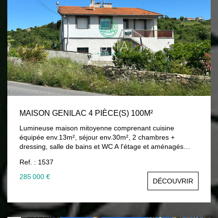
MAISON GENILAC 4 PIÈCE(S) 100M²
Lumineuse maison mitoyenne comprenant cuisine
équipée env.13m², séjour env.30m², 2 chambres +
dressing, salle de bains et WC A l'étage et aménagés
dans les combles : mezzanine, chambre, WC Grand
Ref. : 1537
sous-sol avec belle hauteur sous plafond (env.4m), idéal
artisan ou stationnement véhicule haut type camping car
285 000 €
DÉCOUVRIR
Chauffage PAC A/E (2024) Menuiseries double vitrage
PVC Isolation extérieure Commerces, écoles et accès
autoroute à 5 minutes environ 285 000 € honoraires
d'agence inclus charge vendeur Contactez Vincent