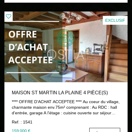
agent commercial immatriculé au RSAC ST ETIENNE 482
048 766 04 77 52 88 80 www.ostiaimmobilier.fr Les
informations sur les risques auxquels ce bien est exposé
sont disponibles sur le site Géorisques :
EXCLUSIF
www.georisques.gouv.fr
MAISON ST MARTIN LA PLAINE 4 PIÈCE(S)
**** OFFRE D'ACHAT ACCEPTEE **** Au coeur du village,
charmante maison env.75m² comprenant : Au RDC : hall
d'entrée, garage A l'étage : cuisine ouverte sur séjour
env.20m², salon env.13m², WC Au dessus : 2 chambres
Ref. : 1541
sous rempants, salle de bains, WC Idéalement placée à
proximité des commerces et écoles 159 000 € honoraires
159 000 €