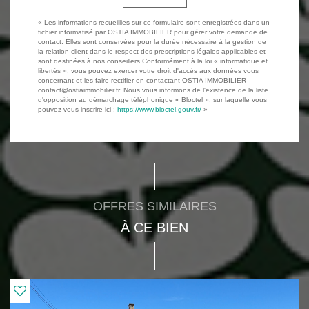
« Les informations recueillies sur ce formulaire sont enregistrées dans un
fichier informatisé par OSTIA IMMOBILIER pour gérer votre demande de
contact. Elles sont conservées pour la durée nécessaire à la gestion de
la relation client dans le respect des prescriptions légales applicables et
sont destinées à nos conseillers Conformément à la loi « informatique et
libertés », vous pouvez exercer votre droit d'accès aux données vous
concernant et les faire rectifier en contactant OSTIA IMMOBILIER
contact@ostiaimmobilier.fr. Nous vous informons de l'existence de la liste
d'opposition au démarchage téléphonique « Bloctel », sur laquelle vous
pouvez vous inscrire ici :
https://www.bloctel.gouv.fr/
»
OFFRES SIMILAIRES
À CE BIEN