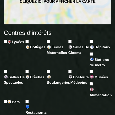
Centres d'intérêts
Lycées
Collèges
Ecoles
Salles De
Hôpitaux
Maternelles
Cinema
Stations
de metro
Salles De
Crèches
Docteurs
Musées
Spectacles
Boulangeries
/ Médecins
Alimentation
Bars
Restaurants