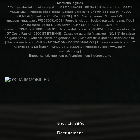
Mentions légales
saisons, la maison est équipée d'une climatisation
Affichage des informations légales : OSTIA IMMOBILIER SAS | Raison sociale : OSTIA
réversible, de radiateurs électriques et d'une cheminée à
IMMOBILIER | Adresse siège social : Espace Sardon 45 Chemin de Pompey - 42800
GENILAC | Siret : 75051459800028 | RCS : Saint-Etienne | Numero TVA
foyer ouvert qui apportera charme et convivialité à vos
Intracommunautaire : FR79750514598 | Forme juridique : Société par actions simplifiée |
soirées d'hiver. Les menuiseries PVC double vitrage,
Capital social : 8000 € | Assurance RCP : CRC PROFESSIONNELS |
associées aux volets roulants et volets bois, assurent
Carte T : CPI42022018000024601 | Date de délivrance : 2018-02-16 | Lieu de délivrance
: 57 Cours Fauriel 42100 ST ETIENNE | Caisse de garantie financière : NC. | N° de caisse
confort et tranquillité au quotidien Édifiée sur un sous-sol
de garantie : NC | Adresse caisse de garantie : NC | Montant de la garantie financière : NC
total offrant un important potentiel d'aménagement selon
| Nom du médiateur : CNPM - MEDIATION - CONSOMMATION | Adresse du médiateur : 27
vos envies (espace loisirs, atelier, bureau ou stockage),
Avenue de la Libération - 42400 ST CHAMOND | Adresse du site :
www.cnpm-
mediation.org
|
cette propriété bénéficie également d'un terrain clos et
Entreprise juridiquement et financièrement indépendante
soigneusement paysager d'environ 670 m² Une adresse
idéale pour profiter d'un cadre de vie recherché, au
calme, tout en rejoignant à pied les commerces, les
services et les écoles du village 349 000 € honoraires
d'agence inclus charge vendeur Contactez Vincent
TRABONA 06 82 71 10 11, agent commercial immatriculé
au RSAC ST ETIENNE 482 048 766 04 77 52 88 80
www.ostiaimmobilier.fr Les informations sur les risques
auxquels ce bien est exposé sont disponibles sur le site
Géorisques : www.georisques.gouv.fr
Nos actualités
Recrutement