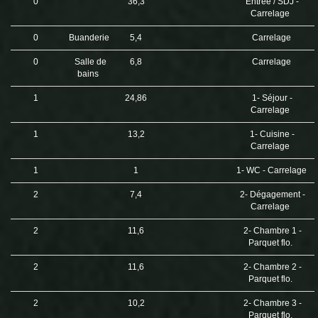
0
36,3
Entrée / SDJ -
Carrelage
0
Buanderie
5,4
Carrelage
0
Salle de
6,8
Carrelage
bains
1
24,86
1- Séjour -
Carrelage
1
13,2
1- Cuisine -
Carrelage
1
1
1- WC - Carrelage
2
7,4
2- Dégagement -
Carrelage
2
11,6
2- Chambre 1 -
Parquet flo.
2
11,6
2- Chambre 2 -
Parquet flo.
2
10,2
2- Chambre 3 -
Parquet flo.