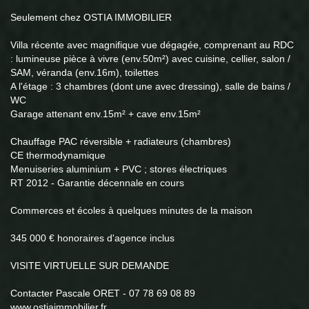
Seulement chez OSTIA IMMOBILIER
Villa récente avec magnifique vue dégagée, comprenant au RDC
: lumineuse pièce à vivre (env.50m²) avec cuisine, cellier, salon /
SAM, véranda (env.16m), toilettes
A l'étage : 3 chambres (dont une avec dressing), salle de bains /
WC
Garage attenant env.15m² + cave env.15m²
Chauffage PAC réversible + radiateurs (chambres)
CE thermodynamique
Menuiseries aluminium + PVC ; stores électriques
RT 2012 - Garantie décennale en cours
Commerces et écoles à quelques minutes de la maison
345 000 € honoraires d'agence inclus
VISITE VIRTUELLE SUR DEMANDE
Contacter Pascale ORET - 07 78 69 08 89
www.ostiaimmobilier.fr