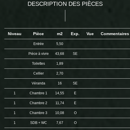
DESCRIPTION DES PIÈCES
Niveau
Pièce
m2
Exp.
Vue
Commentaire
Entrée
5,50
Pièce à vivre
43,68
SE
Toilettes
1,89
Cellier
2,70
Véranda
16
SE
1
Chambre 1
14,55
E
1
Chambre 2
11,74
E
1
Chambre 3
10,08
O
1
SDB + WC
7,67
O