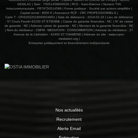
GENILAC | Siret : 75051459800028 | RCS : Saint-Etienne | Numero TVA
sur les risques auxquels ce bien est exposé sont
Intracommunautaire : FR79750514598 | Forme juridique : Société par actions simplifiée |
disponibles sur le site Géorisques :
Capital social : 8000 € | Assurance RCP : CRC PROFESSIONNELS |
www.georisques.gouv.fr
Carte T : CPI42022018000024601 | Date de délivrance : 2018-02-16 | Lieu de délivrance
: 57 Cours Fauriel 42100 ST ETIENNE | Caisse de garantie financière : NC. | N° de caisse
de garantie : NC | Adresse caisse de garantie : NC | Montant de la garantie financière : NC
| Nom du médiateur : CNPM - MEDIATION - CONSOMMATION | Adresse du médiateur : 27
Avenue de la Libération - 42400 ST CHAMOND | Adresse du site :
www.cnpm-
mediation.org
|
Entreprise juridiquement et financièrement indépendante
Nos actualités
Recrutement
Alerte Email
Estimation