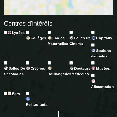
Centres d'intérêts
Lycées
Collèges
Ecoles
Salles De
Hôpitaux
Maternelles
Cinema
Stations
de metro
Salles De
Crèches
Docteurs
Musées
Spectacles
Boulangeries
/ Médecins
Alimentation
Bars
Restaurants