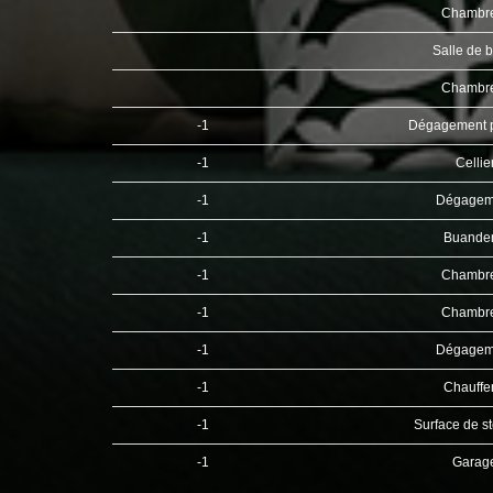
Chambr
Salle de 
Chambr
-1
Dégagement 
-1
Cellie
-1
Dégagem
-1
Buande
-1
Chambr
-1
Chambr
-1
Dégagem
-1
Chauffe
-1
Surface de s
-1
Garag