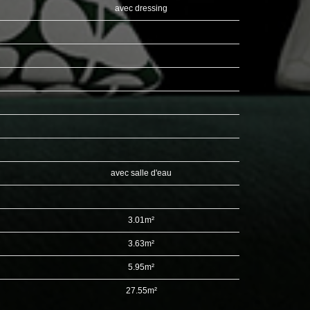
avec dressing
avec salle d'eau
3.01m²
3.63m²
5.95m²
27.55m²