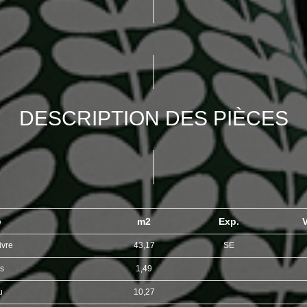
DESCRIPTION DES PIÈCES
e
m2
Exp.
V
ivre
43,17
SE
es
1,49
u
10,27