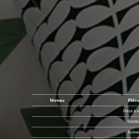
Niveau
Pièc
Pièce à v
Toilett
Burea