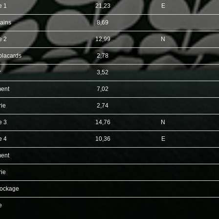
e 1
21,23
E
bains
8,69
e 2
12,99
N
placards
2,78
r
3,52
ent
7,02
rie
2,74
e 3
14,76
N
e 4
10,36
E
ent
rie
tockage
e