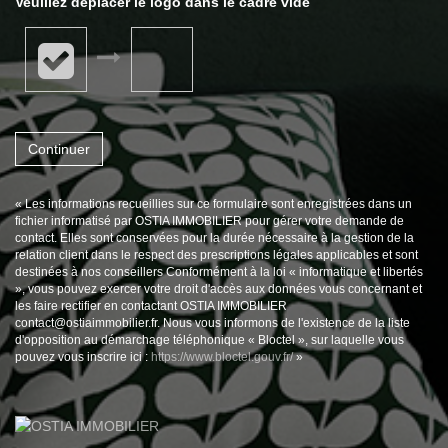
Veuillez déplacer le logo dans le cadre vide
Continuer
« Les informations recueillies sur ce formulaire sont enregistrées dans un
fichier informatisé par OSTIA IMMOBILIER pour gérer votre demande de
contact. Elles sont conservées pour la durée nécessaire à la gestion de la
relation client dans le respect des prescriptions légales applicables et sont
destinées à nos conseillers Conformément à la loi « informatique et libertés
», vous pouvez exercer votre droit d'accès aux données vous concernant et
les faire rectifier en contactant OSTIA IMMOBILIER
contact@ostiaimmobilier.fr. Nous vous informons de l'existence de la liste
d'opposition au démarchage téléphonique « Bloctel », sur laquelle vous
pouvez vous inscrire ici :
https://www.bloctel.gouv.fr/
»